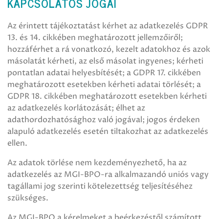
KAPCSOLATOS JOGAI
Az érintett tájékoztatást kérhet az adatkezelés GDPR
13. és 14. cikkében meghatározott jellemzőiről;
hozzáférhet a rá vonatkozó, kezelt adatokhoz és azok
másolatát kérheti, az első másolat ingyenes; kérheti
pontatlan adatai helyesbítését; a GDPR 17. cikkében
meghatározott esetekben kérheti adatai törlését; a
GDPR 18. cikkében meghatározott esetekben kérheti
az adatkezelés korlátozását; élhet az
adathordozhatósághoz való jogával; jogos érdeken
alapuló adatkezelés esetén tiltakozhat az adatkezelés
ellen.
Az adatok törlése nem kezdeményezhető, ha az
adatkezelés az MGI-BPO-ra alkalmazandó uniós vagy
tagállami jog szerinti kötelezettség teljesítéséhez
szükséges.
Az MGI-BPO a kérelmeket a beérkezéstől számított