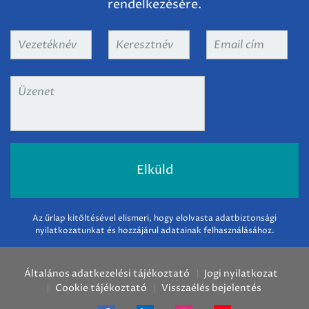
rendelkezésére.
Vezetéknév
*
Keresztnév
*
Email
cím
*
Üzenet
*
Az űrlap kitöltésével elismeri, hogy elolvasta adatbiztonsági
nyilatkozatunkat és hozzájárul adatainak felhasználásához.
Általános adatkezelési tájékoztató
Jogi nyilatkozat
Cookie tájékoztató
Visszaélés bejelentés