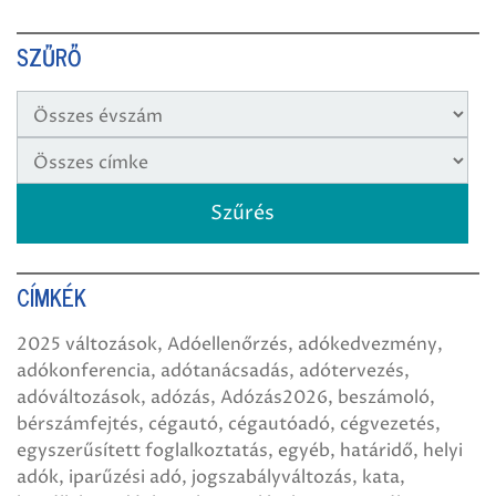
SZŰRŐ
CÍMKÉK
2025 változások
Adóellenőrzés
adókedvezmény
adókonferencia
adótanácsadás
adótervezés
adóváltozások
adózás
Adózás2026
beszámoló
bérszámfejtés
cégautó
cégautóadó
cégvezetés
egyszerűsített foglalkoztatás
egyéb
határidő
helyi
adók
iparűzési adó
jogszabályváltozás
kata