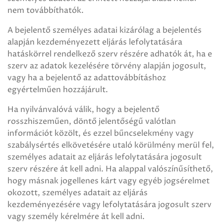
nem továbbíthatók.
A bejelentő személyes adatai kizárólag a bejelentés
alapján kezdeményezett eljárás lefolytatására
hatáskörrel rendelkező szerv részére adhatók át, ha e
szerv az adatok kezelésére törvény alapján jogosult,
vagy ha a bejelentő az adattovábbításhoz
egyértelműen hozzájárult.
Ha nyilvánvalóvá válik, hogy a bejelentő
rosszhiszeműen, döntő jelentőségű valótlan
információt közölt, és ezzel bűncselekmény vagy
szabálysértés elkövetésére utaló körülmény merül fel,
személyes adatait az eljárás lefolytatására jogosult
szerv részére át kell adni. Ha alappal valószínűsíthető,
hogy másnak jogellenes kárt vagy egyéb jogsérelmet
okozott, személyes adatait az eljárás
kezdeményezésére vagy lefolytatására jogosult szerv
vagy személy kérelmére át kell adni.