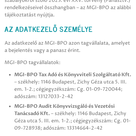
szabályokról szóló 2023. évi XXV. törvény (Panasztv.)
rendelkezéseivel összhangban – az MGI-BPO az alábbi
tájékoztatást nyújtja.
AZ ADATKEZELŐ SZEMÉLYE
Az adatkezelő az MGI-BPO azon tagvállalata, amelyet
a bejelentés vagy a panasz érint.
MGI-BPO tagvállalatok:
MGI-BPO Tax Adó és Könyvviteli Szolgáltató Kft.
– székhely: 1146 Budapest, Zichy Géza utca 5. III.
em. 1-2.; cégjegyzékszám: Cg. 01-09-720044;
adószám: 13127033-2-42
MGI-BPO Audit Könyvvizsgáló és Vezetési
Tanácsadó Kft.
– székhely: 1146 Budapest, Zichy
Géza utca 5. III. em. 1-2.; cégjegyzékszám: Cg. 01-
09-728938; adószám: 13314664-2-42