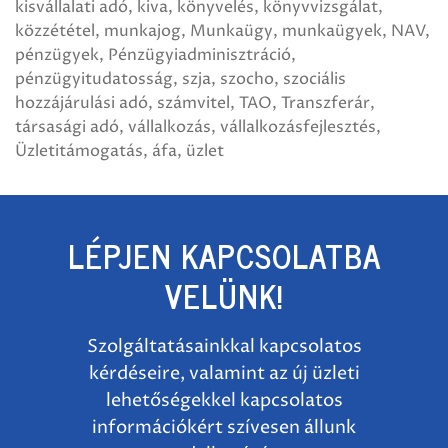
kisvállalati adó
kiva
könyvelés
könyvvizsgálat
közzététel
munkajog
Munkaügy
munkaügyek
NAV
pénzügyek
Pénzügyiadminisztráció
pénzügyitudatosság
szja
szocho
szociális
hozzájárulási adó
számvitel
TAO
Transzferár
társasági adó
vállalkozás
vállalkozásfejlesztés
Üzletitámogatás
áfa
üzlet
LÉPJEN KAPCSOLATBA
VELÜNK!
Szolgáltatásainkkal kapcsolatos
kérdéseire, valamint az új üzleti
lehetőségekkel kapcsolatos
információkért szívesen állunk