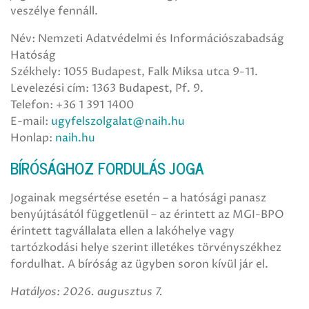
veszélye fennáll.
Név: Nemzeti Adatvédelmi és Információszabadság
Hatóság
Székhely: 1055 Budapest, Falk Miksa utca 9-11.
Levelezési cím: 1363 Budapest, Pf. 9.
Telefon: +36 1 391 1400
E-mail:
ugyfelszolgalat@naih.hu
Honlap:
naih.hu
BÍRÓSÁGHOZ FORDULÁS JOGA
Jogainak megsértése esetén – a hatósági panasz
benyújtásától függetlenül – az érintett az MGI-BPO
érintett tagvállalata ellen a lakóhelye vagy
tartózkodási helye szerint illetékes törvényszékhez
fordulhat. A bíróság az ügyben soron kívül jár el.
Hatályos: 2026. augusztus 7.