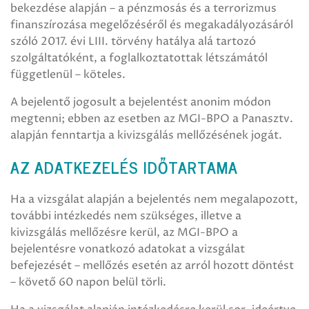
bekezdése alapján – a pénzmosás és a terrorizmus
finanszírozása megelőzéséről és megakadályozásáról
szóló 2017. évi LIII. törvény hatálya alá tartozó
szolgáltatóként, a foglalkoztatottak létszámától
függetlenül – köteles.
A bejelentő jogosult a bejelentést anonim módon
megtenni; ebben az esetben az MGI-BPO a Panasztv.
alapján fenntartja a kivizsgálás mellőzésének jogát.
AZ ADATKEZELÉS IDŐTARTAMA
Ha a vizsgálat alapján a bejelentés nem megalapozott,
további intézkedés nem szükséges, illetve a
kivizsgálás mellőzésre kerül, az MGI-BPO a
bejelentésre vonatkozó adatokat a vizsgálat
befejezését – mellőzés esetén az arról hozott döntést
– követő 60 napon belül törli.