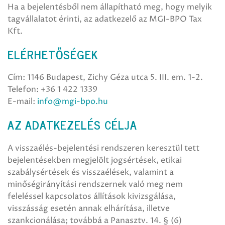
Ha a bejelentésből nem állapítható meg, hogy melyik
tagvállalatot érinti, az adatkezelő az MGI-BPO Tax
Kft.
ELÉRHETŐSÉGEK
Cím: 1146 Budapest, Zichy Géza utca 5. III. em. 1-2.
Telefon: +36 1 422 1339
E-mail:
info@mgi-bpo.hu
AZ ADATKEZELÉS CÉLJA
A visszaélés-bejelentési rendszeren keresztül tett
bejelentésekben megjelölt jogsértések, etikai
szabálysértések és visszaélések, valamint a
minőségirányítási rendszernek való meg nem
feleléssel kapcsolatos állítások kivizsgálása,
visszásság esetén annak elhárítása, illetve
szankcionálása; továbbá a Panasztv. 14. § (6)