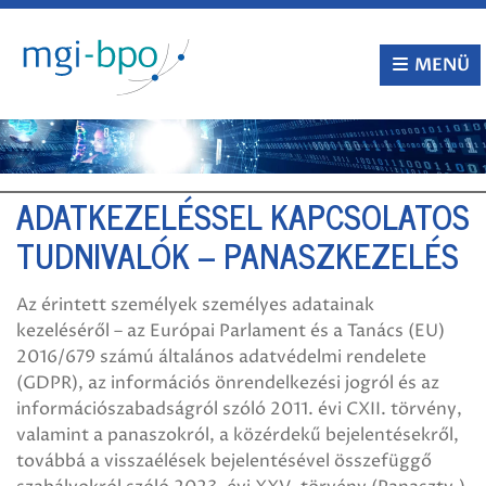
Tovább
a
tartalomra
MENÜ
ADATKEZELÉSSEL KAPCSOLATOS
TUDNIVALÓK – PANASZKEZELÉS
Az érintett személyek személyes adatainak
kezeléséről – az Európai Parlament és a Tanács (EU)
2016/679 számú általános adatvédelmi rendelete
(GDPR), az információs önrendelkezési jogról és az
információszabadságról szóló 2011. évi CXII. törvény,
valamint a panaszokról, a közérdekű bejelentésekről,
továbbá a visszaélések bejelentésével összefüggő