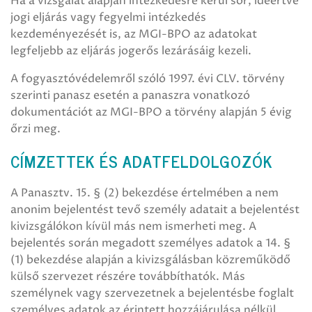
Ha a vizsgálat alapján intézkedésre kerül sor, ideértve
jogi eljárás vagy fegyelmi intézkedés
kezdeményezését is, az MGI-BPO az adatokat
legfeljebb az eljárás jogerős lezárásáig kezeli.
A fogyasztóvédelemről szóló 1997. évi CLV. törvény
szerinti panasz esetén a panaszra vonatkozó
dokumentációt az MGI-BPO a törvény alapján 5 évig
őrzi meg.
CÍMZETTEK ÉS ADATFELDOLGOZÓK
A Panasztv. 15. § (2) bekezdése értelmében a nem
anonim bejelentést tevő személy adatait a bejelentést
kivizsgálókon kívül más nem ismerheti meg. A
bejelentés során megadott személyes adatok a 14. §
(1) bekezdése alapján a kivizsgálásban közreműködő
külső szervezet részére továbbíthatók. Más
személynek vagy szervezetnek a bejelentésbe foglalt
személyes adatok az érintett hozzájárulása nélkül