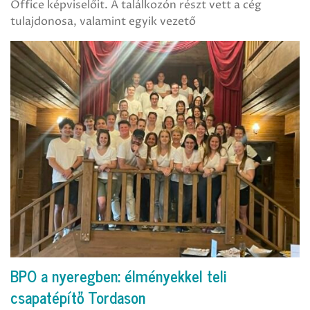
Office képviselőit. A találkozón részt vett a cég
tulajdonosa, valamint egyik vezető
BPO a nyeregben: élményekkel teli
csapatépítő Tordason