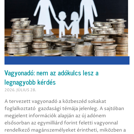
Vagyonadó: nem az adókulcs lesz a
legnagyobb kérdés
2026. JÚLIUS 28.
A tervezett vagyonadó a közbeszéd sokakat
foglalkoztató gazdasági témája jelenleg. A sajtóban
megjelent információk alapján az új adónem
elsősorban az egymilliárd forint feletti vagyonnal
rendelkező magánszemélyeket érintheti, miközben a