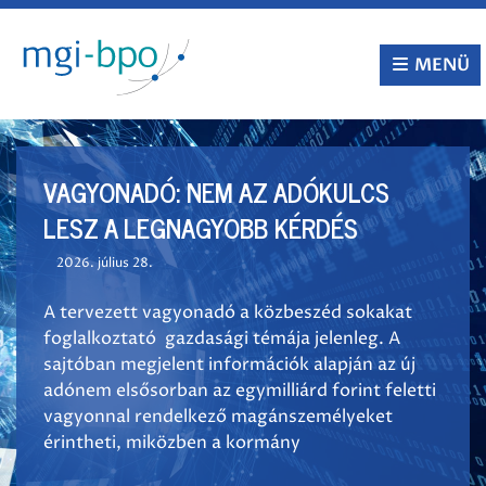
Tovább
a
tartalomra
MENÜ
VAGYONADÓ: NEM AZ ADÓKULCS
LESZ A LEGNAGYOBB KÉRDÉS
2026. július 28.
A tervezett vagyonadó a közbeszéd sokakat
foglalkoztató gazdasági témája jelenleg. A
sajtóban megjelent információk alapján az új
adónem elsősorban az egymilliárd forint feletti
vagyonnal rendelkező magánszemélyeket
érintheti, miközben a kormány