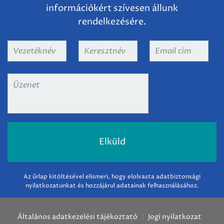
információkért szívesen állunk
rendelkezésére.
Vezetéknév
*
Keresztnév
*
Email
cím
*
Üzenet
*
Az űrlap kitöltésével elismeri, hogy elolvasta adatbiztonsági
nyilatkozatunkat és hozzájárul adatainak felhasználásához.
Általános adatkezelési tájékoztató
Jogi nyilatkozat