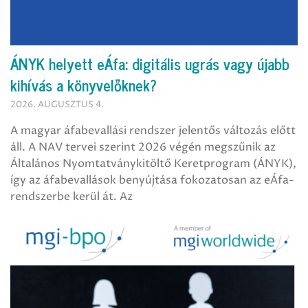
ÁNYK helyett eÁfa: digitális ugrás vagy újabb
kihívás a könyvelőknek?
2026. AUGUSZTUS 4.
A magyar áfabevallási rendszer jelentős változás előtt
áll. A NAV tervei szerint 2026 végén megszűnik az
Általános Nyomtatványkitöltő Keretprogram (ÁNYK),
így az áfabevallások benyújtása fokozatosan az eÁfa-
rendszerbe kerül át. Az