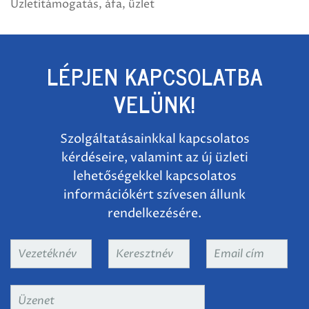
Üzletitámogatás
áfa
üzlet
LÉPJEN KAPCSOLATBA
VELÜNK!
Szolgáltatásainkkal kapcsolatos
kérdéseire, valamint az új üzleti
lehetőségekkel kapcsolatos
információkért szívesen állunk
rendelkezésére.
Vezetéknév
*
Keresztnév
*
Email
cím
*
Üzenet
*