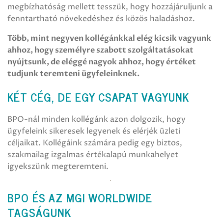
megbízhatóság mellett tesszük, hogy hozzájáruljunk a
fenntartható növekedéshez és közös haladáshoz.
Több, mint negyven kollégánkkal elég kicsik vagyunk
ahhoz, hogy személyre szabott szolgáltatásokat
nyújtsunk, de eléggé nagyok ahhoz, hogy értéket
tudjunk teremteni ügyfeleinknek.
KÉT CÉG, DE EGY CSAPAT VAGYUNK
BPO-nál minden kollégánk azon dolgozik, hogy
ügyfeleink sikeresek legyenek és elérjék üzleti
céljaikat. Kollégáink számára pedig egy biztos,
szakmailag izgalmas értékalapú munkahelyet
igyekszünk megteremteni.
BPO ÉS AZ MGI WORLDWIDE
TAGSÁGUNK