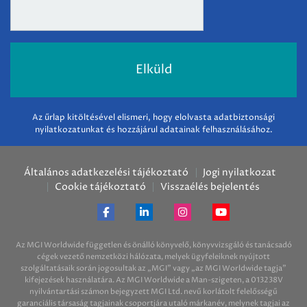
Az űrlap kitöltésével elismeri, hogy elolvasta adatbiztonsági
nyilatkozatunkat és hozzájárul adatainak felhasználásához.
Általános adatkezelési tájékoztató
Jogi nyilatkozat
Cookie tájékoztató
Visszaélés bejelentés
Az MGI Worldwide független és önálló könyvelő, könyvvizsgáló és tanácsadó
cégek vezető nemzetközi hálózata, melyek ügyfeleiknek nyújtott
szolgáltatásaik során jogosultak az „MGI” vagy „az MGI Worldwide tagja”
kifejezések használatára. Az MGI Worldwide a Man-szigeten, a 013238V
nyilvántartási számon bejegyzett MGI Ltd. nevű korlátolt felelősségű
garanciális társaság tagjainak csoportjára utaló márkanév, melynek tagjai az