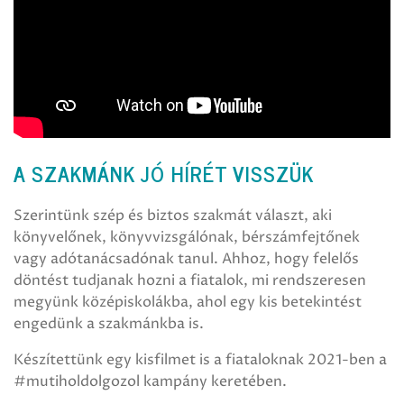
A SZAKMÁNK JÓ HÍRÉT VISSZÜK
Szerintünk szép és biztos szakmát választ, aki
könyvelőnek, könyvvizsgálónak, bérszámfejtőnek
vagy adótanácsadónak tanul. Ahhoz, hogy felelős
döntést tudjanak hozni a fiatalok, mi rendszeresen
megyünk középiskolákba, ahol egy kis betekintést
engedünk a szakmánkba is.
Készítettünk egy kisfilmet is a fiataloknak 2021-ben a
#mutiholdolgozol kampány keretében.