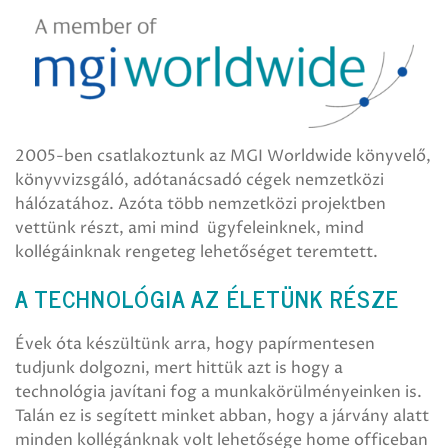
2005-ben csatlakoztunk az MGI Worldwide könyvelő,
könyvvizsgáló, adótanácsadó cégek nemzetközi
hálózatához. Azóta több nemzetközi projektben
vettünk részt, ami mind ügyfeleinknek, mind
kollégáinknak rengeteg lehetőséget teremtett.
A TECHNOLÓGIA AZ ÉLETÜNK RÉSZE
Évek óta készültünk arra, hogy papírmentesen
tudjunk dolgozni, mert hittük azt is hogy a
technológia javítani fog a munkakörülményeinken is.
Talán ez is segített minket abban, hogy a járvány alatt
minden kollégánknak volt lehetősége home officeban