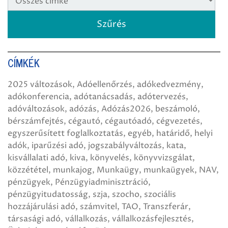
CÍMKÉK
2025 változások
Adóellenőrzés
adókedvezmény
adókonferencia
adótanácsadás
adótervezés
adóváltozások
adózás
Adózás2026
beszámoló
bérszámfejtés
cégautó
cégautóadó
cégvezetés
egyszerűsített foglalkoztatás
egyéb
határidő
helyi
adók
iparűzési adó
jogszabályváltozás
kata
kisvállalati adó
kiva
könyvelés
könyvvizsgálat
közzététel
munkajog
Munkaügy
munkaügyek
NAV
pénzügyek
Pénzügyiadminisztráció
pénzügyitudatosság
szja
szocho
szociális
hozzájárulási adó
számvitel
TAO
Transzferár
társasági adó
vállalkozás
vállalkozásfejlesztés