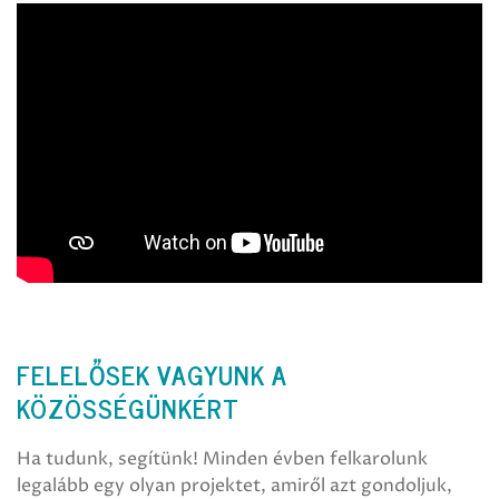
FELELŐSEK VAGYUNK A
KÖZÖSSÉGÜNKÉRT
Ha tudunk, segítünk! Minden évben felkarolunk
legalább egy olyan projektet, amiről azt gondoljuk,