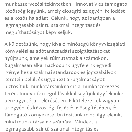
munkaszervezési tekintetben – innovatív és támogató
közösség legyünk, amely elősegíti az egyéni fejlődést
és a közös haladást. Célunk, hogy az iparágban a
legmagasabb szintű szakmai integritást és
megbízhatóságot képviseljük.
A küldetésünk, hogy kiváló minőségű könyvvizsgálati,
könyvelési és adótanácsadási szolgáltatásokat
nyújtsunk, amelyek túlmutatnak a számokon.
Rugalmasan alkalmazkodunk ügyfeleink egyedi
igényeihez a szakmai standardok és jogszabályok
keretein belül, és ugyanezt a rugalmasságot
biztosítjuk munkatársainknak is a munkaszervezés
terén. Innovatív megoldásokkal segítjük ügyfeleinket
pénzügyi céljaik elérésében. Elkötelezettek vagyunk
az egyéni és közösségi fejlődés elősegítésében, és
támogató környezetet biztosítunk mind ügyfeleink,
mind munkatársaink számára. Mindezt a
legmagasabb szintű szakmai integritás és