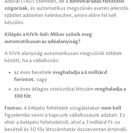
adóval (TAO) szemben, de a
bennmaradás feltételei
szigorúak
, és automatikus megszűnés esetén jelentős
többlet adóteher keletkezhet, amire előre fel kell
készülni.
Kilépés a KIVA-ból: Mikor szűnik meg
automatikusan az adóalanyiság?
A KIVA alanyiság automatikusan megszűnik többek
között, ha a vállalkozás:
az éves bevétele
meghaladja a 6 milliárd
forintot
, vagy
az éves átlagos statisztikai létszám
meghaladja a
100 főt
.
Fontos:
A kilépési feltételek vizsgálatakor
nem kell
figyelembe venni a kapcsolt vállalkozások adatait. Ez
eltér a belépési feltételektől, ahol a 3 milliárd Ft-os
bevételi és 50 fős létszámhatár összevontan értendő.