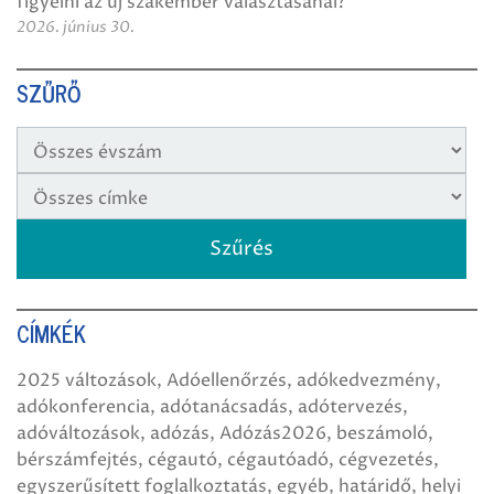
figyelni az új szakember választásánál?
2026. június 30.
SZŰRŐ
CÍMKÉK
2025 változások
Adóellenőrzés
adókedvezmény
adókonferencia
adótanácsadás
adótervezés
adóváltozások
adózás
Adózás2026
beszámoló
bérszámfejtés
cégautó
cégautóadó
cégvezetés
egyszerűsített foglalkoztatás
egyéb
határidő
helyi