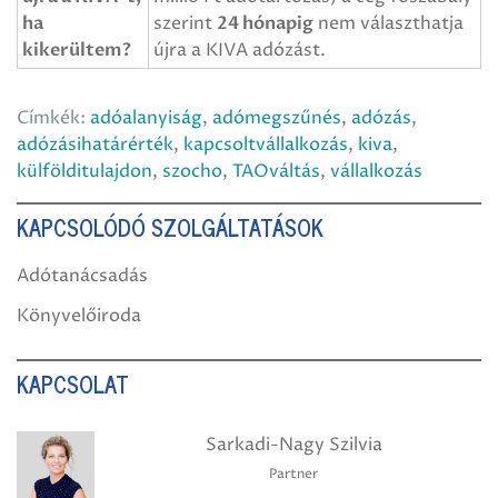
ha
szerint
24 hónapig
nem választhatja
kikerültem?
újra a KIVA adózást.
Címkék:
adóalanyiság
,
adómegszűnés
,
adózás
,
adózásihatárérték
,
kapcsoltvállalkozás
,
kiva
,
külfölditulajdon
,
szocho
,
TAOváltás
,
vállalkozás
KAPCSOLÓDÓ SZOLGÁLTATÁSOK
Adótanácsadás
Könyvelőiroda
KAPCSOLAT
Sarkadi-Nagy Szilvia
Partner