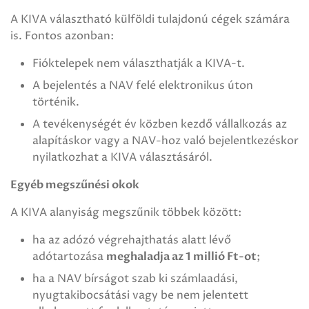
A KIVA választható külföldi tulajdonú cégek számára
is. Fontos azonban:
Fióktelepek nem választhatják a KIVA-t.
A bejelentés a NAV felé elektronikus úton
történik.
A tevékenységét év közben kezdő vállalkozás az
alapításkor vagy a NAV-hoz való bejelentkezéskor
nyilatkozhat a KIVA választásáról.
Egyéb megszűnési okok
A KIVA alanyiság megszűnik többek között:
ha az adózó végrehajthatás alatt lévő
adótartozása
meghaladja az 1 millió Ft-ot
;
ha a NAV bírságot szab ki számlaadási,
nyugtakibocsátási vagy be nem jelentett