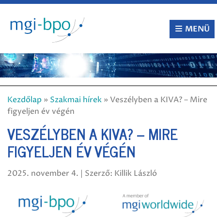
Tovább
a
tartalomra
MENÜ
Kezdőlap
»
Szakmai hírek
»
Veszélyben a KIVA? – Mire
figyeljen év végén
VESZÉLYBEN A KIVA? – MIRE
FIGYELJEN ÉV VÉGÉN
2025. november 4. | Szerző: Killik László