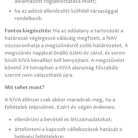
alkalmazott foglalkoztatása miatt;
ha az adózó ellenőrzött külföldi társasággal
rendelkezik.
Fontos kiegészítés:
Ha az adóalany a tartozását a
határozat véglegessé válásáig megfizeti, a NAV
visszavonhatja a megszűnésről szóló határozatot. A
megszűnés napjával önálló üzleti év zárul, és soron
kívüli KIVA bevallást kell benyújtani. A megszűnést
követő 24 hónapban a KIVA alanyiság főszabály
szerint nem választható újra.
Mit tehet most?
A KIVA előnyei csak akkor maradnak meg, ha a
feltételek teljesülnek. Ezért év végén érdemes:
ellenőrizni a bevételi és létszámadatokat;
áttekinteni a kapcsolt vállalkozások hatását a
belépési feltételekre;