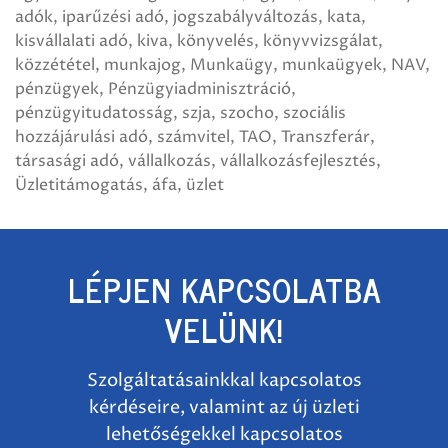
adók
iparűzési adó
jogszabályváltozás
kata
kisvállalati adó
kiva
könyvelés
könyvvizsgálat
közzététel
munkajog
Munkaügy
munkaügyek
NAV
pénzügyek
Pénzügyiadminisztráció
pénzügyitudatosság
szja
szocho
szociális
hozzájárulási adó
számvitel
TAO
Transzferár
társasági adó
vállalkozás
vállalkozásfejlesztés
Üzletitámogatás
áfa
üzlet
LÉPJEN KAPCSOLATBA
VELÜNK!
Szolgáltatásainkkal kapcsolatos
kérdéseire, valamint az új üzleti
lehetőségekkel kapcsolatos