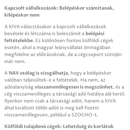
Kapcsolt vállalkozások: Belépéskor számítanak,
kilépéskor nem
A KIVA választásakor a kapcsolt vállalkozások
bevétele és létszáma is beleszámít a
belépési
feltételekbe
. Ez különösen fontos külföldi cégek
esetén, ahol a magyar leányvállalat önmagában
megfelelne az előírásoknak, de a cégcsoport szintjén
már nem.
A
NAV utólag is vizsgálhatja
, hogy a belépéskor
valóban teljesültek-e a feltételek. Ha nem, az
adóalanyiság
visszamenőlegesen is megszűnhet
, és a
cég visszamenőleges a társasági adó hatálya alá kerül.
Ilyenkor nem csak a társasági adót, hanem a KIVA
által kiváltott többi adót is meg kell fizetni
visszamenőlegesen, például a SZOCHO-t.
Külföldi tulajdonú cégek: Lehetőség és korlátok