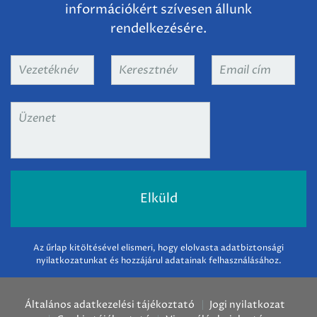
információkért szívesen állunk
rendelkezésére.
Vezetéknév
*
Keresztnév
*
Email
cím
*
Üzenet
*
Az űrlap kitöltésével elismeri, hogy elolvasta adatbiztonsági
nyilatkozatunkat és hozzájárul adatainak felhasználásához.
Általános adatkezelési tájékoztató
Jogi nyilatkozat