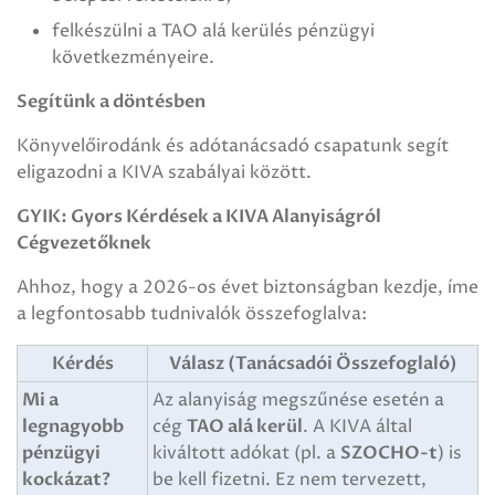
felkészülni a TAO alá kerülés pénzügyi
következményeire.
Segítünk a döntésben
Könyvelőirodánk és adótanácsadó csapatunk segít
eligazodni a KIVA szabályai között.
GYIK: Gyors Kérdések a KIVA Alanyiságról
Cégvezetőknek
Ahhoz, hogy a 2026-os évet biztonságban kezdje, íme
a legfontosabb tudnivalók összefoglalva:
Kérdés
Válasz (Tanácsadói Összefoglaló)
Mi a
Az alanyiság megszűnése esetén a
legnagyobb
cég
TAO alá kerül
. A KIVA által
pénzügyi
kiváltott adókat (pl. a
SZOCHO-t
) is
kockázat?
be kell fizetni. Ez nem tervezett,