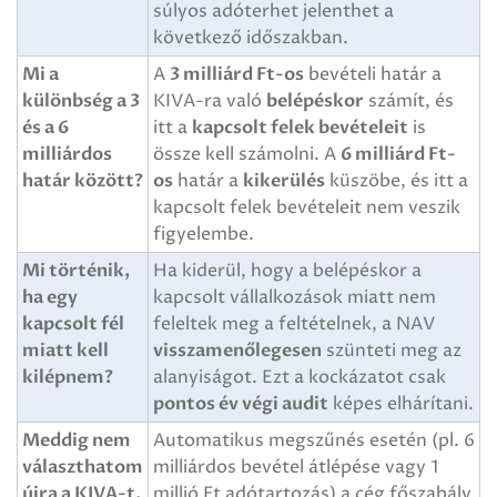
súlyos adóterhet jelenthet a
következő időszakban.
Mi a
A
3 milliárd Ft-os
bevételi határ a
különbség a 3
KIVA-ra való
belépéskor
számít, és
és a 6
itt a
kapcsolt felek bevételeit
is
milliárdos
össze kell számolni. A
6 milliárd Ft-
határ között?
os
határ a
kikerülés
küszöbe, és itt a
kapcsolt felek bevételeit nem veszik
figyelembe.
Mi történik,
Ha kiderül, hogy a belépéskor a
ha egy
kapcsolt vállalkozások miatt nem
kapcsolt fél
feleltek meg a feltételnek, a NAV
miatt kell
visszamenőlegesen
szünteti meg az
kilépnem?
alanyiságot. Ezt a kockázatot csak
pontos év végi audit
képes elhárítani.
Meddig nem
Automatikus megszűnés esetén (pl. 6
választhatom
milliárdos bevétel átlépése vagy 1
újra a KIVA-t,
millió Ft adótartozás) a cég főszabály