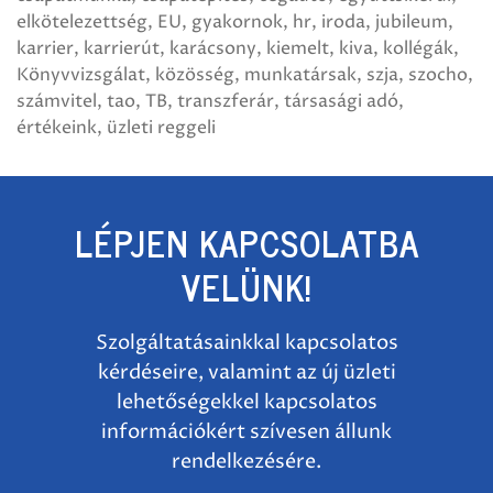
elkötelezettség
EU
gyakornok
hr
iroda
jubileum
karrier
karrierút
karácsony
kiemelt
kiva
kollégák
Könyvvizsgálat
közösség
munkatársak
szja
szocho
számvitel
tao
TB
transzferár
társasági adó
értékeink
üzleti reggeli
LÉPJEN KAPCSOLATBA
VELÜNK!
Szolgáltatásainkkal kapcsolatos
kérdéseire, valamint az új üzleti
lehetőségekkel kapcsolatos
információkért szívesen állunk
rendelkezésére.