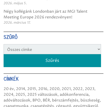
2026. május 5.
Négy kollégánk Londonban járt az MGI Talent
Meeting Europe 2026 rendezvényen!
2026. március 17.
SZŰRŐ
CÍMKÉK
20 év
2014
2015
2016
2020
2021
2022
2023
2024
2025
2025 változások
adókonferencia
adóváltozások
BPO
BÉR
bérszámfejtés
büszkeség
csapatmunka
csapatépítés
cégautó
együttsikerül