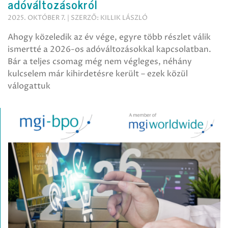
adóváltozásokról
2025. OKTÓBER 7. | SZERZŐ: KILLIK LÁSZLÓ
Ahogy közeledik az év vége, egyre több részlet válik
ismertté a 2026-os adóváltozásokkal kapcsolatban.
Bár a teljes csomag még nem végleges, néhány
kulcselem már kihirdetésre került – ezek közül
válogattuk