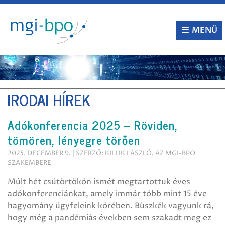
Tovább
a
tartalomra
MENÜ
IRODAI HÍREK
Adókonferencia 2025 – Röviden,
tömören, lényegre törően
2025. DECEMBER 9. | SZERZŐ: KILLIK LÁSZLÓ, AZ MGI-BPO
SZAKEMBERE
Múlt hét csütörtökön ismét megtartottuk éves
adókonferenciánkat, amely immár több mint 15 éve
hagyomány ügyfeleink körében. Büszkék vagyunk rá,
hogy még a pandémiás években sem szakadt meg ez