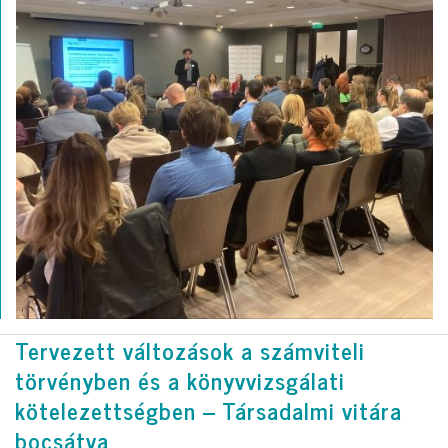
Tervezett változások a számviteli
törvényben és a könyvvizsgálati
kötelezettségben – Társadalmi vitára
bocsátva