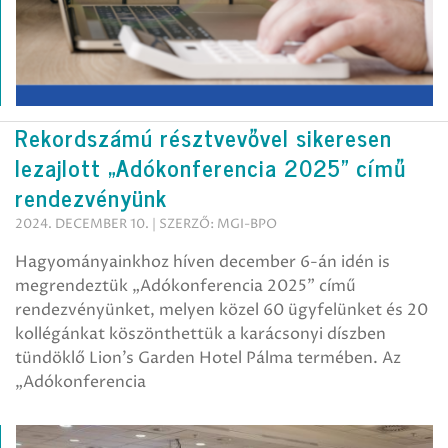
Rekordszámú résztvevővel sikeresen
lezajlott „Adókonferencia 2025” című
rendezvényünk
2024. DECEMBER 10. | SZERZŐ: MGI-BPO
Hagyományainkhoz híven december 6-án idén is
megrendeztük „Adókonferencia 2025” című
rendezvényünket, melyen közel 60 ügyfelünket és 20
kollégánkat köszönthettük a karácsonyi díszben
tündöklő Lion’s Garden Hotel Pálma termében. Az
„Adókonferencia