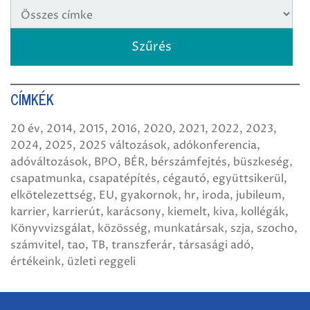
CÍMKÉK
20 év
2014
2015
2016
2020
2021
2022
2023
2024
2025
2025 változások
adókonferencia
adóváltozások
BPO
BÉR
bérszámfejtés
büszkeség
csapatmunka
csapatépítés
cégautó
együttsikerül
elkötelezettség
EU
gyakornok
hr
iroda
jubileum
karrier
karrierút
karácsony
kiemelt
kiva
kollégák
Könyvvizsgálat
közösség
munkatársak
szja
szocho
számvitel
tao
TB
transzferár
társasági adó
értékeink
üzleti reggeli