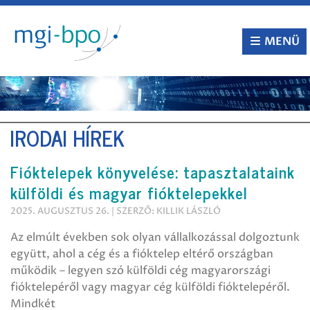
Tovább
a
tartalomra
MENÜ
IRODAI HÍREK
Fióktelepek könyvelése: tapasztalataink
külföldi és magyar fióktelepekkel
2025. AUGUSZTUS 26. | SZERZŐ: KILLIK LÁSZLÓ
Az elmúlt években sok olyan vállalkozással dolgoztunk
együtt, ahol a cég és a fióktelep eltérő országban
működik – legyen szó külföldi cég magyarországi
fióktelepéről vagy magyar cég külföldi fióktelepéről.
Mindkét