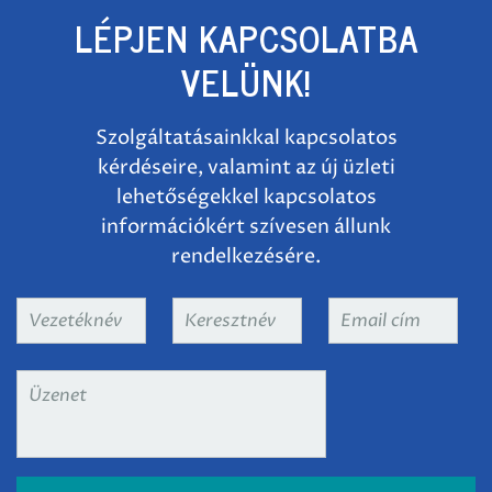
LÉPJEN KAPCSOLATBA
VELÜNK!
Szolgáltatásainkkal kapcsolatos
kérdéseire, valamint az új üzleti
lehetőségekkel kapcsolatos
információkért szívesen állunk
rendelkezésére.
Vezetéknév
*
Keresztnév
*
Email
cím
*
Üzenet
*