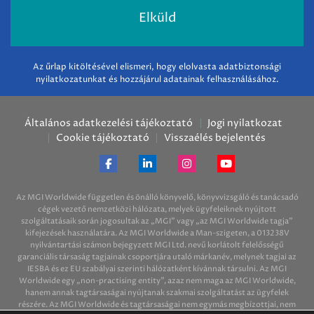
Az űrlap kitöltésével elismeri, hogy elolvasta adatbiztonsági
nyilatkozatunkat és hozzájárul adatainak felhasználásához.
Általános adatkezelési tájékoztató
Jogi nyilatkozat
Cookie tájékoztató
Visszaélés bejelentés
Az MGI Worldwide független és önálló könyvelő, könyvvizsgáló és tanácsadó
cégek vezető nemzetközi hálózata, melyek ügyfeleiknek nyújtott
szolgáltatásaik során jogosultak az „MGI” vagy „az MGI Worldwide tagja”
kifejezések használatára. Az MGI Worldwide a Man-szigeten, a 013238V
nyilvántartási számon bejegyzett MGI Ltd. nevű korlátolt felelősségű
garanciális társaság tagjainak csoportjára utaló márkanév, melynek tagjai az
IESBA és ez EU szabályai szerinti hálózatként kívánnak társulni. Az MGI
Worldwide egy „non-practising entity”, azaz nem maga az MGI Worldwide,
hanem annak tagtársaságai nyújtanak szakmai szolgáltatást az ügyfelek
részére. Az MGI Worldwide és tagtársaságai nem egymás megbízottjai, nem