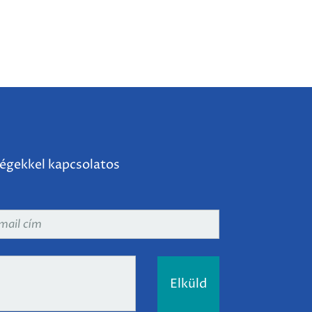
ségekkel kapcsolatos
ail
m
*