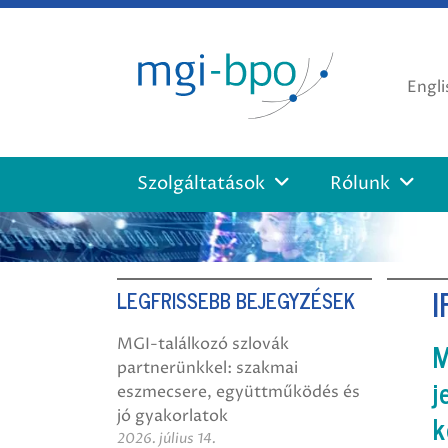
Tovább
a
tartalomra
Engli
Szolgáltatások
Rólunk
I
LEGFRISSEBB BEJEGYZÉSEK
M
MGI-találkozó szlovák
partnerünkkel: szakmai
j
eszmecsere, együttműködés és
k
jó gyakorlatok
2026. július 14.