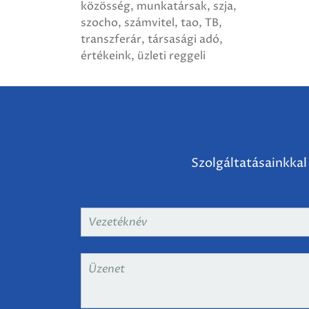
közösség
munkatársak
szja
szocho
számvitel
tao
TB
transzferár
társasági adó
értékeink
üzleti reggeli
Szolgáltatásainkkal
Vezetéknév
*
Üzenet
*