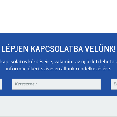
LÉPJEN KAPCSOLATBA VELÜNK!
 kapcsolatos kérdéseire, valamint az új üzleti lehető
információkért szívesen állunk rendelkezésére.
Keresztnév
*
Em
cí