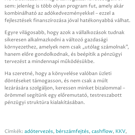
sem: jelenleg is több olyan program fut, amely akár
kombinálható az adókedvezményekkel – ezzel a
fejlesztések finanszírozása jóval hatékonyabbá válhat.
Egyre világosabb, hogy azok a vállalkozások tudnak
sikeresen alkalmazkodni a változó gazdasági
környezethez, amelyek nem csak „utólag számolnak”,
hanem előre gondolkodnak, és beépítik a pénzügyi
tervezést a mindennapi működésükbe.
Ha szeretné, hogy a könyvelése valóban üzleti
döntéseket támogasson, és nem csak a múlt
lezárására szolgáljon, keressen minket bizalommal –
örömmel segítünk egy előremutató, testreszabott
pénzügyi struktúra kialakításában.
Címkék:
adótervezés
,
bérszámfejtés
,
cashflow
,
KKV
,