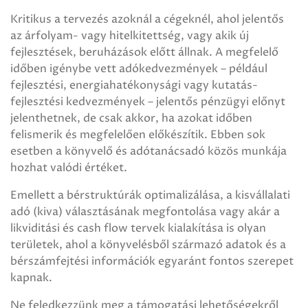
Kritikus a tervezés azoknál a cégeknél, ahol jelentős
az árfolyam- vagy hitelkitettség, vagy akik új
fejlesztések, beruházások előtt állnak. A megfelelő
időben igénybe vett adókedvezmények – például
fejlesztési, energiahatékonysági vagy kutatás-
fejlesztési kedvezmények – jelentős pénzügyi előnyt
jelenthetnek, de csak akkor, ha azokat időben
felismerik és megfelelően előkészítik. Ebben sok
esetben a könyvelő és adótanácsadó közös munkája
hozhat valódi értéket.
Emellett a bérstruktúrák optimalizálása, a kisvállalati
adó (kiva) választásának megfontolása vagy akár a
likviditási és cash flow tervek kialakítása is olyan
területek, ahol a könyvelésből származó adatok és a
bérszámfejtési információk egyaránt fontos szerepet
kapnak.
Ne feledkezzünk meg a támogatási lehetőségekről