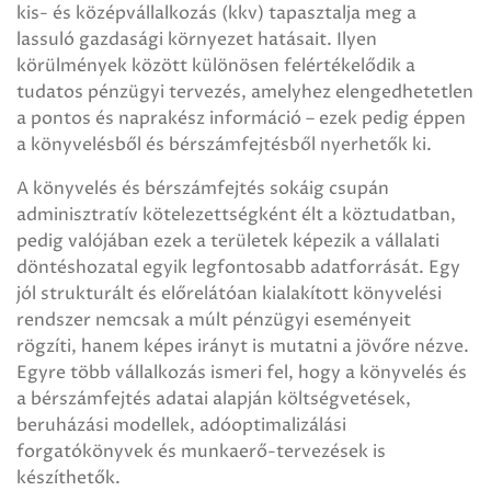
kis- és középvállalkozás (kkv) tapasztalja meg a
lassuló gazdasági környezet hatásait. Ilyen
körülmények között különösen felértékelődik a
tudatos pénzügyi tervezés, amelyhez elengedhetetlen
a pontos és naprakész információ – ezek pedig éppen
a könyvelésből és bérszámfejtésből nyerhetők ki.
A könyvelés és bérszámfejtés sokáig csupán
adminisztratív kötelezettségként élt a köztudatban,
pedig valójában ezek a területek képezik a vállalati
döntéshozatal egyik legfontosabb adatforrását. Egy
jól strukturált és előrelátóan kialakított könyvelési
rendszer nemcsak a múlt pénzügyi eseményeit
rögzíti, hanem képes irányt is mutatni a jövőre nézve.
Egyre több vállalkozás ismeri fel, hogy a könyvelés és
a bérszámfejtés adatai alapján költségvetések,
beruházási modellek, adóoptimalizálási
forgatókönyvek és munkaerő-tervezések is
készíthetők.