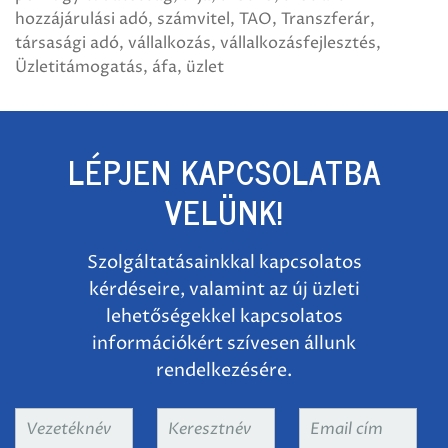
hozzájárulási adó
számvitel
TAO
Transzferár
társasági adó
vállalkozás
vállalkozásfejlesztés
Üzletitámogatás
áfa
üzlet
LÉPJEN KAPCSOLATBA
VELÜNK!
Szolgáltatásainkkal kapcsolatos
kérdéseire, valamint az új üzleti
lehetőségekkel kapcsolatos
információkért szívesen állunk
rendelkezésére.
Vezetéknév
*
Keresztnév
*
Email
cím
*