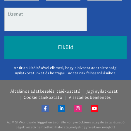
Üzenet
*
Az űrlap kitöltésével elismeri, hogy elolvasta adatbiztonsági
nyilatkozatunkat és hozzájárul adatainak felhasználásához.
Általános adatkezelési tájékoztató
Jogi nyilatkozat
Cookie tájékoztató
Visszaélés bejelentés
Az MGI Worldwide független és önálló könyvelő, könyvvizsgáló és tanácsadó
cégek vezető nemzetközi hálózata, melyek ügyfeleiknek nyújtott