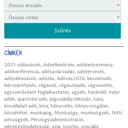
CÍMKÉK
2025 változások
Adóellenőrzés
adókedvezmény
adókonferencia
adótanácsadás
adótervezés
adóváltozások
adózás
Adózás2026
beszámoló
bérszámfejtés
cégautó
cégautóadó
cégvezetés
egyszerűsített foglalkoztatás
egyéb
határidő
helyi
adók
iparűzési adó
jogszabályváltozás
kata
kisvállalati adó
kiva
könyvelés
könyvvizsgálat
közzététel
munkajog
Munkaügy
munkaügyek
NAV
pénzügyek
Pénzügyiadminisztráció
pénzügyitudatosság
szja
szocho
szociális