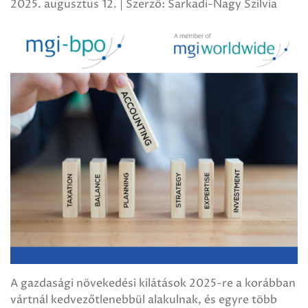
2025. augusztus 12. | Szerző: Sarkadi-Nagy Szilvia
A gazdasági növekedési kilátások 2025-re a korábban
vártnál kedvezőtlenebbül alakulnak, és egyre több