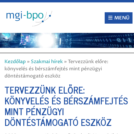
Tovább
a
tartalomra
MENÜ
Kezdőlap
»
Szakmai hírek
»
Tervezzünk előre:
könyvelés és bérszámfejtés mint pénzügyi
döntéstámogató eszköz
TERVEZZÜNK ELŐRE:
KÖNYVELÉS ÉS BÉRSZÁMFEJTÉS
MINT PÉNZÜGYI
DÖNTÉSTÁMOGATÓ ESZKÖZ