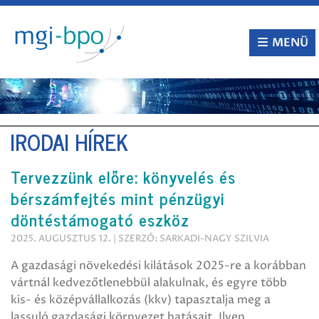
Tovább
a
tartalomra
MENÜ
IRODAI HÍREK
Tervezzünk előre: könyvelés és
bérszámfejtés mint pénzügyi
döntéstámogató eszköz
2025. AUGUSZTUS 12. | SZERZŐ: SARKADI-NAGY SZILVIA
A gazdasági növekedési kilátások 2025-re a korábban
vártnál kedvezőtlenebbül alakulnak, és egyre több
kis- és középvállalkozás (kkv) tapasztalja meg a
lassuló gazdasági környezet hatásait. Ilyen