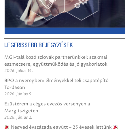
LEGFRISSEBB BEJEGYZÉSEK
MGI-találkozó szlovák partnerünkkel: szakmai
eszmecsere, együttműködés és jó gyakorlatok
2026. július 14.
BPO a nyeregben: élményekkel teli csapatépítő
Tordason
2026. június 9.
Ezüstérem a céges evezős versenyen a
Margitszigeten
2026. június 2.
Negyed évszázada együtt – 25 évesek lettünk