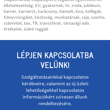
elkötelezettség
EU
gyakornok
hr
iroda
jubileum
karrier
karrierút
karácsony
kiemelt
kiva
kollégák
Könyvvizsgálat
közösség
munkatársak
szja
szocho
számvitel
tao
TB
transzferár
társasági adó
értékeink
üzleti reggeli
LÉPJEN KAPCSOLATBA
VELÜNK!
Szolgáltatásainkkal kapcsolatos
kérdéseire, valamint az új üzleti
lehetőségekkel kapcsolatos
információkért szívesen állunk
rendelkezésére.