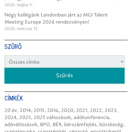
2026. május 5.
Négy kollégánk Londonban járt az MGI Talent
Meeting Europe 2026 rendezvényen!
2026. március 17.
SZŰRŐ
CÍMKÉK
20 év
2014
2015
2016
2020
2021
2022
2023
2024
2025
2025 változások
adókonferencia
adóváltozások
BPO
BÉR
bérszámfejtés
büszkeség
csapatmunka
csapatépítés
cégautó
együttsikerül