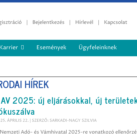
isztráció
Bejelentkezés
Hírlevél
Kapcsolat
Karrier
Események
Ügyfeleinknek
RODAI HÍREK
AV 2025: új eljárásokkal, új területe
ókuszálva
25. ÁPRILIS 22. | SZERZŐ: SARKADI-NAGY SZILVIA
 Nemzeti Adó- és Vámhivatal 2025-re vonatkozó ellenőrzés