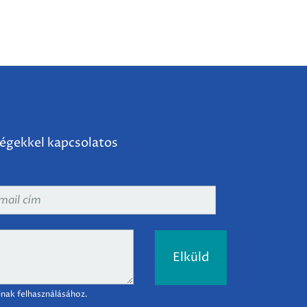
ségekkel kapcsolatos
ail
m
*
inak felhasználásához.