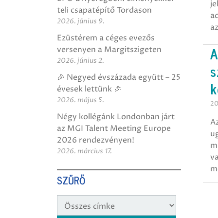
je
teli csapatépítő Tordason
ad
2026. június 9.
a
Ezüstérem a céges evezős
A
versenyen a Margitszigeten
2026. június 2.
s
🎉 Negyed évszázada együtt – 25
k
évesek lettünk 🎉
2026. május 5.
20
Négy kollégánk Londonban járt
A
az MGI Talent Meeting Europe
ug
2026 rendezvényen!
m
2026. március 17.
v
m
SZŰRŐ