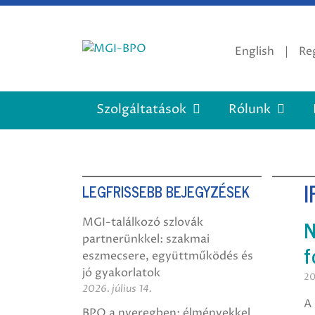
Tovább
a
tartalomra
English
Reg
Szolgáltatások
Rólunk
I
LEGFRISSEBB BEJEGYZÉSEK
N
MGI-találkozó szlovák
partnerünkkel: szakmai
f
eszmecsere, együttműködés és
jó gyakorlatok
20
2026. július 14.
A
BPO a nyeregben: élményekkel