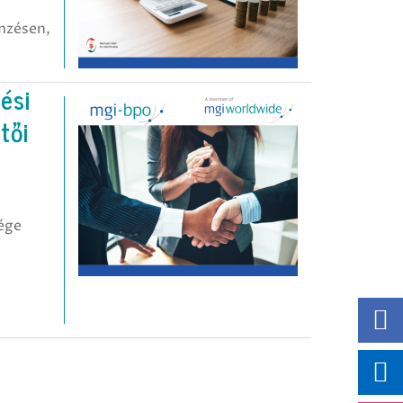
emzésen,
ési
tői
ége