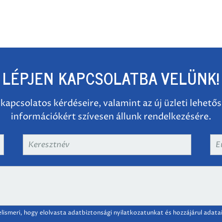
LÉPJEN KAPCSOLATBA VELÜNK!
 kapcsolatos kérdéseire, valamint az új üzleti lehető
információkért szívesen állunk rendelkezésére.
Keresztnév
*
Em
cí
 elismeri, hogy elolvasta adatbiztonsági nyilatkozatunkat és hozzájárul adata