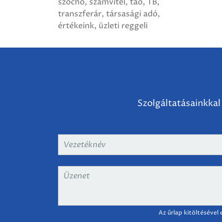
szocho
számvitel
tao
TB
transzferár
társasági adó
értékeink
üzleti reggeli
Szolgáltatásainkkal
Vezetéknév
*
Üzenet
*
Az űrlap kitöltésével