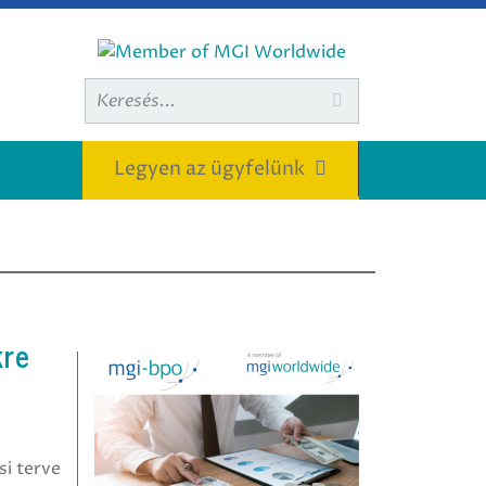
Keresett

kifejezés:
Legyen az ügyfelünk
kre
i terve