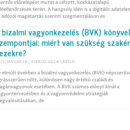
lentős előrelépést mutat a célzott, kockázatalapú
óellenőrzések terén. A hangsúly idén is a digitális adatel
z adózói magatartás szerinti szegmentáláson és
 bizalmi vagyonkezelés (BVK) könyvel
zempontjai: miért van szükség szakér
ezekre?
25. JANUÁR 28. | SZERZŐ: KILLIK LÁSZLÓ
z elmúlt években a bizalmi vagyonkezelés (BVK) népszerűs
rásszerűen nőtt, különösen nagy értékű családi és
agánvagyonok esetében. A BVK számos előnyt kínál a
agyontervezésben és a vagyonvédelmi stratégiák
egvalósításában, de