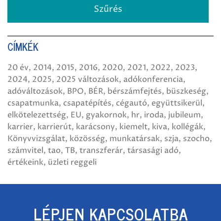
CÍMKÉK
20 év
2014
2015
2016
2020
2021
2022
2023
2024
2025
2025 változások
adókonferencia
adóváltozások
BPO
BÉR
bérszámfejtés
büszkeség
csapatmunka
csapatépítés
cégautó
együttsikerül
elkötelezettség
EU
gyakornok
hr
iroda
jubileum
karrier
karrierút
karácsony
kiemelt
kiva
kollégák
Könyvvizsgálat
közösség
munkatársak
szja
szocho
számvitel
tao
TB
transzferár
társasági adó
értékeink
üzleti reggeli
LÉPJEN KAPCSOLATBA