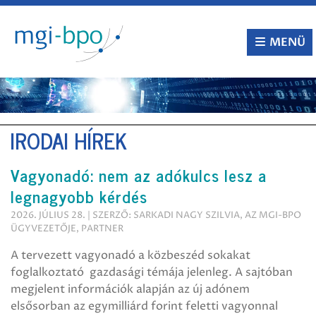
Tovább
a
tartalomra
MENÜ
IRODAI HÍREK
Vagyonadó: nem az adókulcs lesz a
legnagyobb kérdés
2026. JÚLIUS 28. | SZERZŐ: SARKADI NAGY SZILVIA, AZ MGI-BPO
ÜGYVEZETŐJE, PARTNER
A tervezett vagyonadó a közbeszéd sokakat
foglalkoztató gazdasági témája jelenleg. A sajtóban
megjelent információk alapján az új adónem
elsősorban az egymilliárd forint feletti vagyonnal