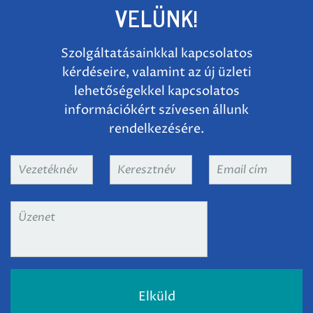
VELÜNK!
Szolgáltatásainkkal kapcsolatos
kérdéseire, valamint az új üzleti
lehetőségekkel kapcsolatos
információkért szívesen állunk
rendelkezésére.
Vezetéknév
*
Keresztnév
*
Email
cím
*
Üzenet
*