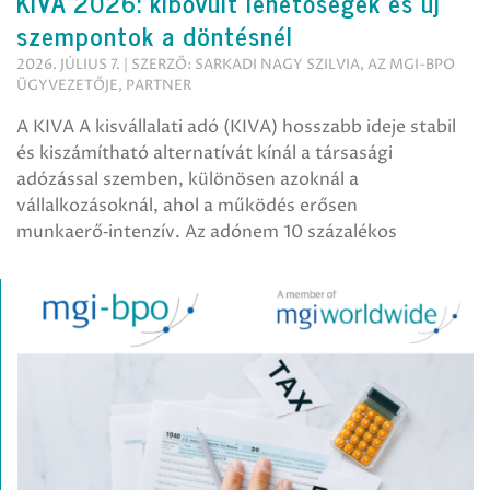
KIVA 2026: kibővült lehetőségek és új
szempontok a döntésnél
2026. JÚLIUS 7. | SZERZŐ: SARKADI NAGY SZILVIA, AZ MGI-BPO
ÜGYVEZETŐJE, PARTNER
A KIVA A kisvállalati adó (KIVA) hosszabb ideje stabil
és kiszámítható alternatívát kínál a társasági
adózással szemben, különösen azoknál a
vállalkozásoknál, ahol a működés erősen
munkaerő‑intenzív. Az adónem 10 százalékos