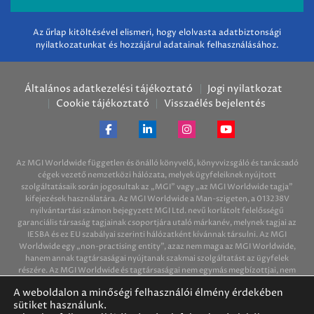
Az űrlap kitöltésével elismeri, hogy elolvasta adatbiztonsági
nyilatkozatunkat és hozzájárul adatainak felhasználásához.
Általános adatkezelési tájékoztató
Jogi nyilatkozat
Cookie tájékoztató
Visszaélés bejelentés
Az MGI Worldwide független és önálló könyvelő, könyvvizsgáló és tanácsadó
cégek vezető nemzetközi hálózata, melyek ügyfeleiknek nyújtott
szolgáltatásaik során jogosultak az „MGI” vagy „az MGI Worldwide tagja”
kifejezések használatára. Az MGI Worldwide a Man-szigeten, a 013238V
nyilvántartási számon bejegyzett MGI Ltd. nevű korlátolt felelősségű
garanciális társaság tagjainak csoportjára utaló márkanév, melynek tagjai az
IESBA és ez EU szabályai szerinti hálózatként kívánnak társulni. Az MGI
Worldwide egy „non-practising entity”, azaz nem maga az MGI Worldwide,
hanem annak tagtársaságai nyújtanak szakmai szolgáltatást az ügyfelek
részére. Az MGI Worldwide és tagtársaságai nem egymás megbízottjai, nem
kötelezik egymást semmire és nem felelősek egymás tetteiért és mulasztásaiért.
A weboldalon a minőségi felhasználói élmény érdekében
sütiket használunk.