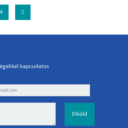
4
ségekkel kapcsolatos
ail
m
*