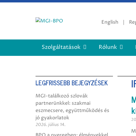
Tovább
a
tartalomra
English
Reg
Szolgáltatások
Rólunk
I
LEGFRISSEBB BEJEGYZÉSEK
M
MGI-találkozó szlovák
partnerünkkel: szakmai
k
eszmecsere, együttműködés és
jó gyakorlatok
20
2026. július 14.
Mi
BPO a nyeregben: élményekkel