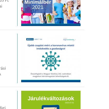
963 Ft
ai
rási
A
digi