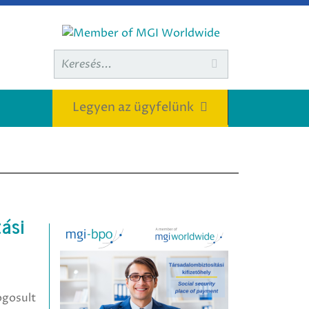
Keresett

kifejezés:
Legyen az ügyfelünk
ási
ogosult