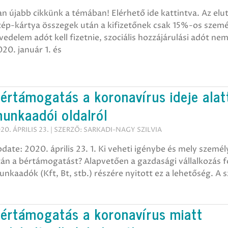
n újabb cikkünk a témában! Elérhető ide kattintva. Az elut
zép-kártya összegek után a kifizetőnek csak 15%-os szemé
vedelem adót kell fizetnie, szociális hozzájárulási adót nem
20. január 1. és
értámogatás a koronavírus ideje alat
unkaadói oldalról
20. ÁPRILIS 23. | SZERZŐ: SARKADI-NAGY SZILVIA
date: 2020. április 23. 1. Ki veheti igénybe és mely szemé
tán a bértámogatást? Alapvetően a gazdasági vállalkozás 
nkaadók (Kft, Bt, stb.) részére nyitott ez a lehetőség. A s
s
értámogatás a koronavírus miatt