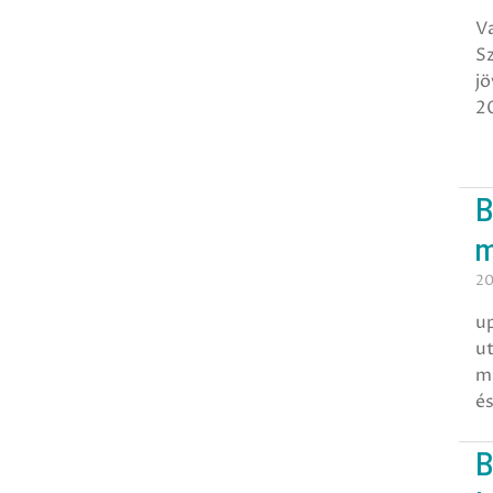
Va
S
jö
20
B
m
20
up
u
mu
é
B