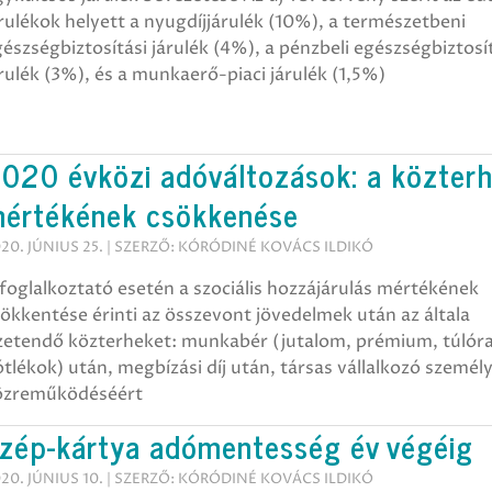
rulékok helyett a nyugdíjjárulék (10%), a természetbeni
észségbiztosítási járulék (4%), a pénzbeli egészségbiztosí
rulék (3%), és a munkaerő-piaci járulék (1,5%)
020 évközi adóváltozások: a közter
értékének csökkenése
20. JÚNIUS 25. | SZERZŐ: KÓRÓDINÉ KOVÁCS ILDIKÓ
foglalkoztató esetén a szociális hozzájárulás mértékének
ökkentése érinti az összevont jövedelmek után az általa
izetendő közterheket: munkabér (jutalom, prémium, túlóra
tlékok) után, megbízási díj után, társas vállalkozó személ
özreműködéséért
zép-kártya adómentesség év végéig
20. JÚNIUS 10. | SZERZŐ: KÓRÓDINÉ KOVÁCS ILDIKÓ