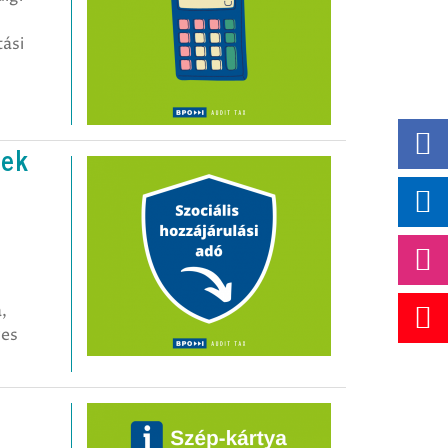
tási
hek
,
yes