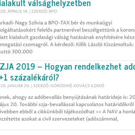
ialakult válsághelyzetben
20. ÁPRILIS 14. | SZERZŐ: BPO
arkadi-Nagy Szilvia a BPO-TAX bér és munkaügyi
olgáltatásokért felelős partnerével beszélgettünk a koron
att kialakult gazdasági válság hatásának enyhítésére kész
mogatási csomagról. A kérdező: Killik László Kiszámoltuk:
ruttó 300.000
ZJA 2019 – Hogyan rendelkezhet ad
+1 százalékáról?
20. JANUÁR 20. | SZERZŐ: KÓRÓDINÉ KOVÁCS ILDIKÓ
nek, ahogy az adóbevallás benyújtásának határideje is: 2
jus 20. További szja-bevallással kapcsolatos határidőkről
ővebben ebből a cikkünkből tájékozódhat >> A NAV a honl
zzétette azokat a civil szervezeteket (adószámmal,