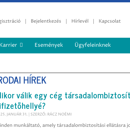
isztráció
Bejelentkezés
Hírlevél
Kapcsolat
Karrier
Események
Ügyfeleinknek
RODAI HÍREK
ikor válik egy cég társadalombiztosít
ifizetőhellyé?
25. JANUÁR 31. | SZERZŐ: RÁCZ NOÉMI
nden munkáltató, amely társadalombiztosítási ellátásra j