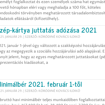
zemélyt foglalkoztat és ezen személyek száma hat egymás
vető hónapban eléri vagy meghaladja a 100 főt, köteles
ondoskodni törvényben meghatározott társadalombiztosít
ladatok ellátásáról (kifizetőhely).
zép-kártya juttatás adózása 2021
21. JANUÁR 29. | SZERZŐ: KÓRÓDINÉ KOVÁCS ILDIKÓ
21. január 1-jével úgy változott a szakképzési hozzájárulás
gy az megegyezik a szociális hozzájárulási adó alapjával. E
nyit jelent, hogy az egyes meghatározott juttatásokat (pé
prezentációs kiadásokat, a
inimálbér 2021. február 1-től
21. JANUÁR 29. | SZERZŐ: KÓRÓDINÉ KOVÁCS ILDIKÓ
bruttó havi minimálbér teljes munkaidőben foglalkoztatta