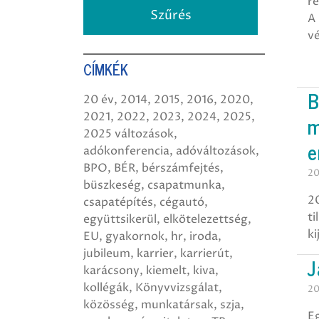
ré
A
v
CÍMKÉK
B
20 év
2014
2015
2016
2020
2021
2022
2023
2024
2025
m
2025 változások
e
adókonferencia
adóváltozások
BPO
BÉR
bérszámfejtés
20
büszkeség
csapatmunka
20
csapatépítés
cégautó
ti
együttsikerül
elkötelezettség
ki
EU
gyakornok
hr
iroda
jubileum
karrier
karrierút
J
karácsony
kiemelt
kiva
kollégák
Könyvvizsgálat
20
közösség
munkatársak
szja
Eg