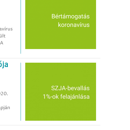
avírus
ült
 A
ója
020.
apján