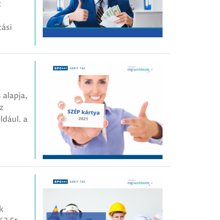
t
ási
 alapja,
z
ldául. a
k