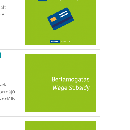
alt
lyi
!
t
lyek
formájú
zociális