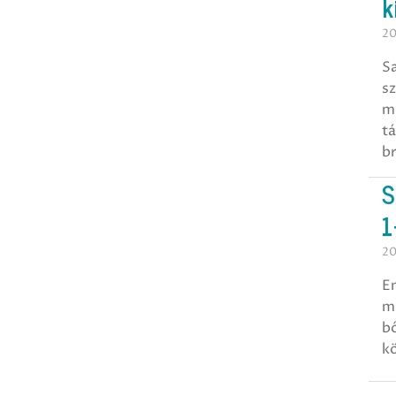
k
20
S
sz
mi
tá
b
S
1
20
En
má
b
kö