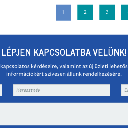
2
3
1
LÉPJEN KAPCSOLATBA VELÜNK!
 kapcsolatos kérdéseire, valamint az új üzleti lehető
információkért szívesen állunk rendelkezésére.
Keresztnév
*
Em
cí