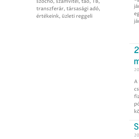
szocho
számvitel
tao
TB
já
transzferár
társasági adó
eg
értékeink
üzleti reggeli
já
2
m
20
A 
cs
f
pó
k
S
20