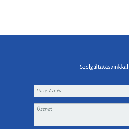
Szolgáltatásainkkal
Vezetéknév
*
Üzenet
*