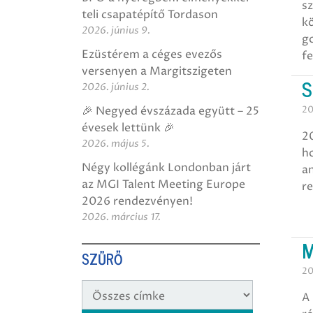
s
teli csapatépítő Tordason
kö
2026. június 9.
g
Ezüstérem a céges evezős
fe
versenyen a Margitszigeten
S
2026. június 2.
🎉 Negyed évszázada együtt – 25
20
évesek lettünk 🎉
20
2026. május 5.
ho
Négy kollégánk Londonban járt
an
az MGI Talent Meeting Europe
re
2026 rendezvényen!
2026. március 17.
M
SZŰRŐ
20
A 