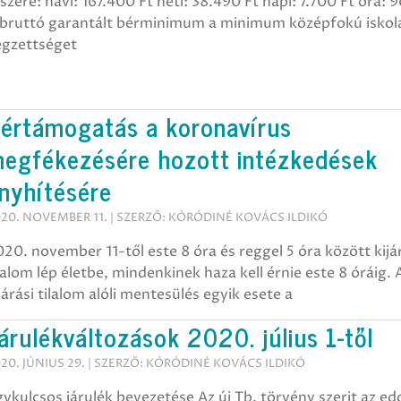
szére: havi: 167.400 Ft heti: 38.490 Ft napi: 7.700 Ft óra: 
 bruttó garantált bérminimum a minimum középfokú iskol
égzettséget
értámogatás a koronavírus
egfékezésére hozott intézkedések
nyhítésére
20. NOVEMBER 11. | SZERZŐ: KÓRÓDINÉ KOVÁCS ILDIKÓ
20. november 11-től este 8 óra és reggel 5 óra között kijá
lalom lép életbe, mindenkinek haza kell érnie este 8 óráig. 
járási tilalom alóli mentesülés egyik esete a
árulékváltozások 2020. július 1-től
20. JÚNIUS 29. | SZERZŐ: KÓRÓDINÉ KOVÁCS ILDIKÓ
ykulcsos járulék bevezetése Az új Tb. törvény szerit az ed