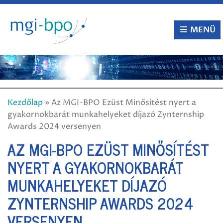
Tovább
a
tartalomra
MENÜ
Kezdőlap
»
Az MGI-BPO Ezüst Minősítést nyert a
gyakornokbarát munkahelyeket díjazó Zynternship
Awards 2024 versenyen
AZ MGI-BPO EZÜST MINŐSÍTÉST
NYERT A GYAKORNOKBARÁT
MUNKAHELYEKET DÍJAZÓ
ZYNTERNSHIP AWARDS 2024
VERSENYEN