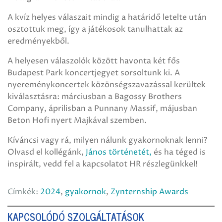
A kvíz helyes válaszait mindig a határidő letelte után
osztottuk meg, így a játékosok tanulhattak az
eredményekből.
A helyesen válaszolók között havonta két fős
Budapest Park koncertjegyet sorsoltunk ki. A
nyereménykoncertek közönségszavazással kerültek
kiválasztásra: márciusban a Bagossy Brothers
Company, áprilisban a Punnany Massif, májusban
Beton Hofi nyert Majkával szemben.
Kíváncsi vagy rá, milyen nálunk gyakornoknak lenni?
Olvasd el kollégánk,
János történetét,
és ha téged is
inspirált, vedd fel a kapcsolatot HR részlegünkkel!
Címkék:
2024
,
gyakornok
,
Zynternship Awards
KAPCSOLÓDÓ SZOLGÁLTATÁSOK