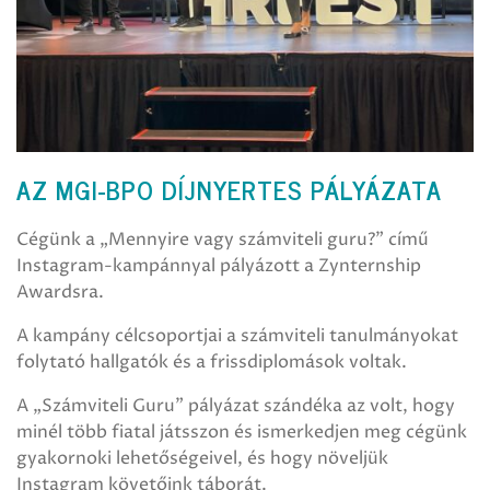
AZ MGI-BPO DÍJNYERTES PÁLYÁZATA
Cégünk a „Mennyire vagy számviteli guru?” című
Instagram-kampánnyal pályázott a Zynternship
Awardsra.
A kampány célcsoportjai a számviteli tanulmányokat
folytató hallgatók és a frissdiplomások voltak.
A „Számviteli Guru” pályázat szándéka az volt, hogy
minél több fiatal játsszon és ismerkedjen meg cégünk
gyakornoki lehetőségeivel, és hogy növeljük
Instagram követőink táborát.