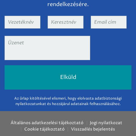
rendelkezésére.
Vezetéknév
*
Keresztnév
*
Email
cím
*
Üzenet
*
Az űrlap kitöltésével elismeri, hogy elolvasta adatbiztonsági
nyilatkozatunkat és hozzájárul adatainak felhasználásához.
Általános adatkezelési tájékoztató
Jogi nyilatkozat
Cookie tájékoztató
Visszaélés bejelentés