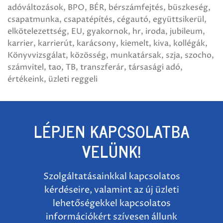
adóváltozások
BPO
BÉR
bérszámfejtés
büszkeség
csapatmunka
csapatépítés
cégautó
együttsikerül
elkötelezettség
EU
gyakornok
hr
iroda
jubileum
karrier
karrierút
karácsony
kiemelt
kiva
kollégák
Könyvvizsgálat
közösség
munkatársak
szja
szocho
számvitel
tao
TB
transzferár
társasági adó
értékeink
üzleti reggeli
LÉPJEN KAPCSOLATBA
VELÜNK!
Szolgáltatásainkkal kapcsolatos
kérdéseire, valamint az új üzleti
lehetőségekkel kapcsolatos
információkért szívesen állunk