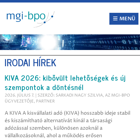
Tovább
a
tartalomra
MENÜ
IRODAI HÍREK
KIVA 2026: kibővült lehetőségek és új
szempontok a döntésnél
2026. JÚLIUS 7. | SZERZŐ: SARKADI NAGY SZILVIA, AZ MGI-BPO
ÜGYVEZETŐJE, PARTNER
A KIVA A kisvállalati adó (KIVA) hosszabb ideje stabil
és kiszámítható alternatívát kínál a társasági
adózással szemben, különösen azoknál a
vállalkozásoknál, ahol a működés erősen