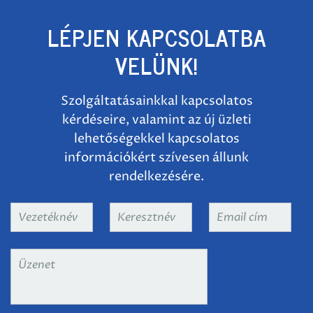
LÉPJEN KAPCSOLATBA
VELÜNK!
Szolgáltatásainkkal kapcsolatos
kérdéseire, valamint az új üzleti
lehetőségekkel kapcsolatos
információkért szívesen állunk
rendelkezésére.
Vezetéknév
*
Keresztnév
*
Email
cím
*
Üzenet
*