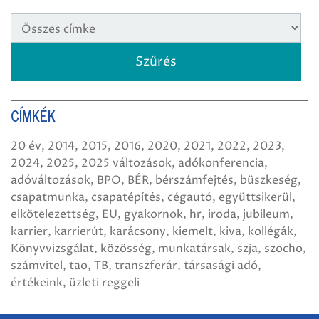
CÍMKÉK
20 év
2014
2015
2016
2020
2021
2022
2023
2024
2025
2025 változások
adókonferencia
adóváltozások
BPO
BÉR
bérszámfejtés
büszkeség
csapatmunka
csapatépítés
cégautó
együttsikerül
elkötelezettség
EU
gyakornok
hr
iroda
jubileum
karrier
karrierút
karácsony
kiemelt
kiva
kollégák
Könyvvizsgálat
közösség
munkatársak
szja
szocho
számvitel
tao
TB
transzferár
társasági adó
értékeink
üzleti reggeli