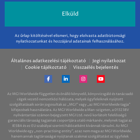
Az űrlap kitöltésével elismeri, hogy elolvasta adatbiztonsági
nyilatkozatunkat és hozzájárul adatainak felhasználásához.
Általános adatkezelési tájékoztató
Jogi nyilatkozat
Cookie tájékoztató
Visszaélés bejelentés
Az MGI Worldwide független és önálló könyvelő, könyvvizsgáló és tanácsadó
cégek vezető nemzetközi hálózata, melyek ügyfeleiknek nyújtott
szolgáltatásaik során jogosultak az „MGI” vagy „az MGI Worldwide tagja”
kifejezések használatára. Az MGI Worldwide a Man-szigeten, a 013238V
nyilvántartási számon bejegyzett MGI Ltd. nevű korlátolt felelősségű
garanciális társaság tagjainak csoportjára utaló márkanév, melynek tagjai az
IESBA és ez EU szabályai szerinti hálózatként kívánnak társulni. Az MGI
Worldwide egy „non-practising entity”, azaz nem maga az MGI Worldwide,
hanem annak tagtársaságai nyújtanak szakmai szolgáltatást az ügyfelek