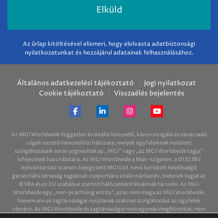
Az űrlap kitöltésével elismeri, hogy elolvasta adatbiztonsági
nyilatkozatunkat és hozzájárul adatainak felhasználásához.
Általános adatkezelési tájékoztató
Jogi nyilatkozat
Cookie tájékoztató
Visszaélés bejelentés
Az MGI Worldwide független és önálló könyvelő, könyvvizsgáló és tanácsadó
cégek vezető nemzetközi hálózata, melyek ügyfeleiknek nyújtott
szolgáltatásaik során jogosultak az „MGI” vagy „az MGI Worldwide tagja”
kifejezések használatára. Az MGI Worldwide a Man-szigeten, a 013238V
nyilvántartási számon bejegyzett MGI Ltd. nevű korlátolt felelősségű
garanciális társaság tagjainak csoportjára utaló márkanév, melynek tagjai az
IESBA és ez EU szabályai szerinti hálózatként kívánnak társulni. Az MGI
Worldwide egy „non-practising entity”, azaz nem maga az MGI Worldwide,
hanem annak tagtársaságai nyújtanak szakmai szolgáltatást az ügyfelek
részére. Az MGI Worldwide és tagtársaságai nem egymás megbízottjai, nem
kötelezik egymást semmire és nem felelősek egymás tetteiért és mulasztásaiért.