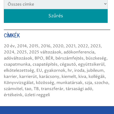
CÍMKÉK
20 év
2014
2015
2016
2020
2021
2022
2023
2024
2025
2025 változások
adókonferencia
adóváltozások
BPO
BÉR
bérszámfejtés
büszkeség
csapatmunka
csapatépítés
cégautó
együttsikerül
elkötelezettség
EU
gyakornok
hr
iroda
jubileum
karrier
karrierút
karácsony
kiemelt
kiva
kollégák
Könyvvizsgálat
közösség
munkatársak
szja
szocho
számvitel
tao
TB
transzferár
társasági adó
értékeink
üzleti reggeli