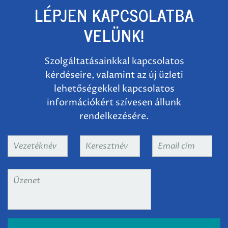
LÉPJEN KAPCSOLATBA
VELÜNK!
Szolgáltatásainkkal kapcsolatos
kérdéseire, valamint az új üzleti
lehetőségekkel kapcsolatos
információkért szívesen állunk
rendelkezésére.
Vezetéknév
*
Keresztnév
*
Email
cím
*
Üzenet
*