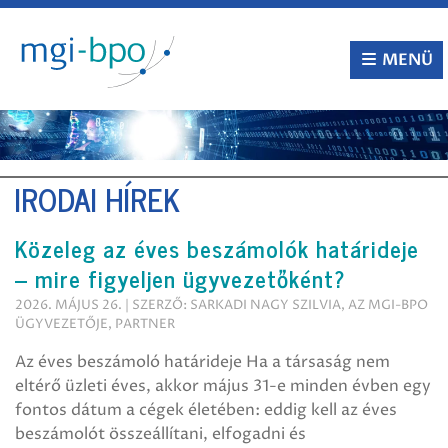
Tovább
a
tartalomra
MENÜ
IRODAI HÍREK
Közeleg az éves beszámolók határideje
– mire figyeljen ügyvezetőként?
2026. MÁJUS 26. | SZERZŐ: SARKADI NAGY SZILVIA, AZ MGI-BPO
ÜGYVEZETŐJE, PARTNER
Az éves beszámoló határideje Ha a társaság nem
eltérő üzleti éves, akkor május 31-e minden évben egy
fontos dátum a cégek életében: eddig kell az éves
beszámolót összeállítani, elfogadni és