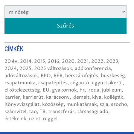
CÍMKÉK
20 év
2014
2015
2016
2020
2021
2022
2023
2024
2025
2025 változások
adókonferencia
adóváltozások
BPO
BÉR
bérszámfejtés
büszkeség
csapatmunka
csapatépítés
cégautó
együttsikerül
elkötelezettség
EU
gyakornok
hr
iroda
jubileum
karrier
karrierút
karácsony
kiemelt
kiva
kollégák
Könyvvizsgálat
közösség
munkatársak
szja
szocho
számvitel
tao
TB
transzferár
társasági adó
értékeink
üzleti reggeli