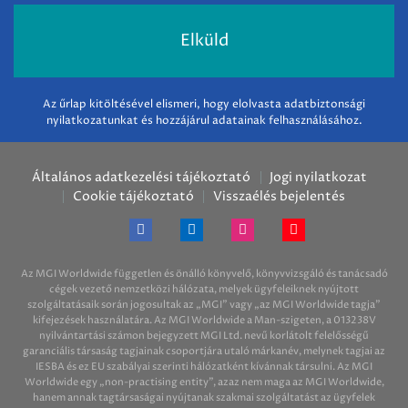
Az űrlap kitöltésével elismeri, hogy elolvasta adatbiztonsági
nyilatkozatunkat és hozzájárul adatainak felhasználásához.
Általános adatkezelési tájékoztató
Jogi nyilatkozat
Cookie tájékoztató
Visszaélés bejelentés
Az MGI Worldwide független és önálló könyvelő, könyvvizsgáló és tanácsadó
cégek vezető nemzetközi hálózata, melyek ügyfeleiknek nyújtott
szolgáltatásaik során jogosultak az „MGI” vagy „az MGI Worldwide tagja”
kifejezések használatára. Az MGI Worldwide a Man-szigeten, a 013238V
nyilvántartási számon bejegyzett MGI Ltd. nevű korlátolt felelősségű
garanciális társaság tagjainak csoportjára utaló márkanév, melynek tagjai az
IESBA és ez EU szabályai szerinti hálózatként kívánnak társulni. Az MGI
Worldwide egy „non-practising entity”, azaz nem maga az MGI Worldwide,
hanem annak tagtársaságai nyújtanak szakmai szolgáltatást az ügyfelek