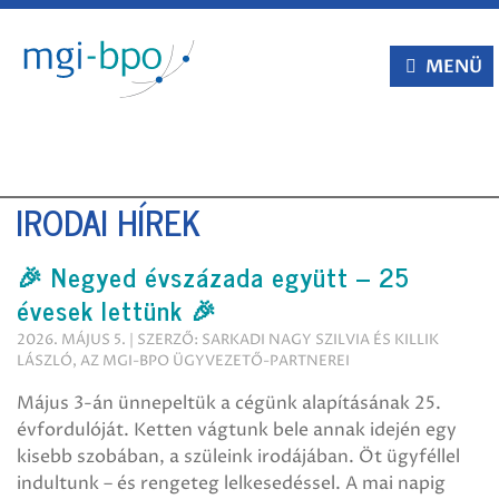
Tovább
a
tartalomra
MENÜ
IRODAI HÍREK
🎉 Negyed évszázada együtt – 25
évesek lettünk 🎉
2026. MÁJUS 5. | SZERZŐ: SARKADI NAGY SZILVIA ÉS KILLIK
LÁSZLÓ, AZ MGI-BPO ÜGYVEZETŐ-PARTNEREI
Május 3-án ünnepeltük a cégünk alapításának 25.
évfordulóját. Ketten vágtunk bele annak idején egy
kisebb szobában, a szüleink irodájában. Öt ügyféllel
indultunk – és rengeteg lelkesedéssel. A mai napig