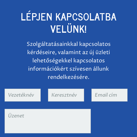
LÉPJEN KAPCSOLATBA
VELÜNK!
Szolgáltatásainkkal kapcsolatos
kérdéseire, valamint az új üzleti
lehetőségekkel kapcsolatos
információkért szívesen állunk
rendelkezésére.
Vezetéknév
*
Keresztnév
*
Email
cím
*
Üzenet
*