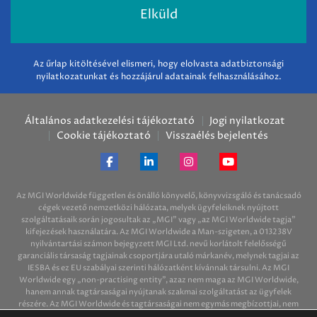
Az űrlap kitöltésével elismeri, hogy elolvasta adatbiztonsági
nyilatkozatunkat és hozzájárul adatainak felhasználásához.
Általános adatkezelési tájékoztató
Jogi nyilatkozat
Cookie tájékoztató
Visszaélés bejelentés
Az MGI Worldwide független és önálló könyvelő, könyvvizsgáló és tanácsadó
cégek vezető nemzetközi hálózata, melyek ügyfeleiknek nyújtott
szolgáltatásaik során jogosultak az „MGI” vagy „az MGI Worldwide tagja”
kifejezések használatára. Az MGI Worldwide a Man-szigeten, a 013238V
nyilvántartási számon bejegyzett MGI Ltd. nevű korlátolt felelősségű
garanciális társaság tagjainak csoportjára utaló márkanév, melynek tagjai az
IESBA és ez EU szabályai szerinti hálózatként kívánnak társulni. Az MGI
Worldwide egy „non-practising entity”, azaz nem maga az MGI Worldwide,
hanem annak tagtársaságai nyújtanak szakmai szolgáltatást az ügyfelek
részére. Az MGI Worldwide és tagtársaságai nem egymás megbízottjai, nem
kötelezik egymást semmire és nem felelősek egymás tetteiért és mulasztásaiért.