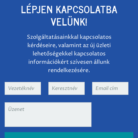
LÉPJEN KAPCSOLATBA
VELÜNK!
Szolgáltatásainkkal kapcsolatos
kérdéseire, valamint az új üzleti
lehetőségekkel kapcsolatos
információkért szívesen állunk
rendelkezésére.
Vezetéknév
*
Keresztnév
*
Email
cím
*
Üzenet
*