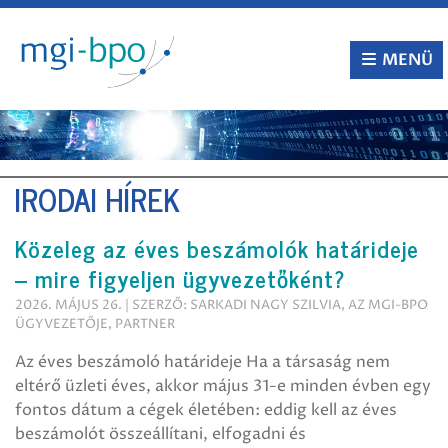
Tovább
a
tartalomra
MENÜ
IRODAI HÍREK
Közeleg az éves beszámolók határideje
– mire figyeljen ügyvezetőként?
2026. MÁJUS 26. | SZERZŐ: SARKADI NAGY SZILVIA, AZ MGI-BPO
ÜGYVEZETŐJE, PARTNER
Az éves beszámoló határideje Ha a társaság nem
eltérő üzleti éves, akkor május 31-e minden évben egy
fontos dátum a cégek életében: eddig kell az éves
beszámolót összeállítani, elfogadni és