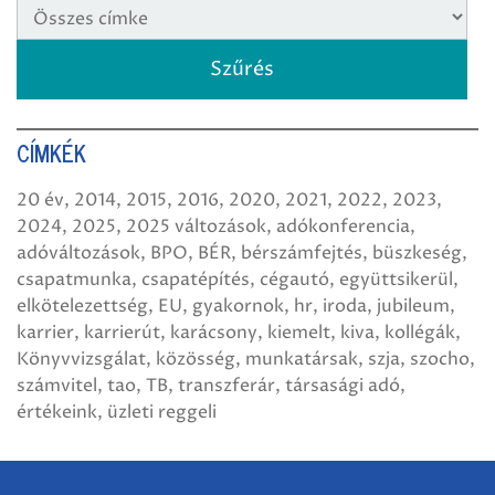
CÍMKÉK
20 év
2014
2015
2016
2020
2021
2022
2023
2024
2025
2025 változások
adókonferencia
adóváltozások
BPO
BÉR
bérszámfejtés
büszkeség
csapatmunka
csapatépítés
cégautó
együttsikerül
elkötelezettség
EU
gyakornok
hr
iroda
jubileum
karrier
karrierút
karácsony
kiemelt
kiva
kollégák
Könyvvizsgálat
közösség
munkatársak
szja
szocho
számvitel
tao
TB
transzferár
társasági adó
értékeink
üzleti reggeli