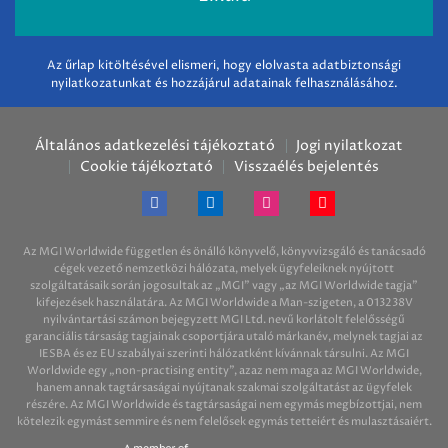
Az űrlap kitöltésével elismeri, hogy elolvasta adatbiztonsági
nyilatkozatunkat és hozzájárul adatainak felhasználásához.
Általános adatkezelési tájékoztató
Jogi nyilatkozat
Cookie tájékoztató
Visszaélés bejelentés
Az MGI Worldwide független és önálló könyvelő, könyvvizsgáló és tanácsadó
cégek vezető nemzetközi hálózata, melyek ügyfeleiknek nyújtott
szolgáltatásaik során jogosultak az „MGI” vagy „az MGI Worldwide tagja”
kifejezések használatára. Az MGI Worldwide a Man-szigeten, a 013238V
nyilvántartási számon bejegyzett MGI Ltd. nevű korlátolt felelősségű
garanciális társaság tagjainak csoportjára utaló márkanév, melynek tagjai az
IESBA és ez EU szabályai szerinti hálózatként kívánnak társulni. Az MGI
Worldwide egy „non-practising entity”, azaz nem maga az MGI Worldwide,
hanem annak tagtársaságai nyújtanak szakmai szolgáltatást az ügyfelek
részére. Az MGI Worldwide és tagtársaságai nem egymás megbízottjai, nem
kötelezik egymást semmire és nem felelősek egymás tetteiért és mulasztásaiért.