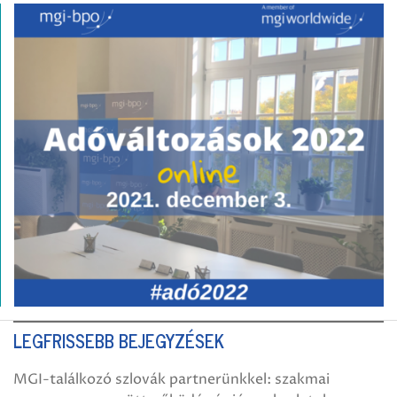
LEGFRISSEBB BEJEGYZÉSEK
MGI-találkozó szlovák partnerünkkel: szakmai