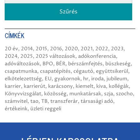
CÍMKÉK
20 év
2014
2015
2016
2020
2021
2022
2023
2024
2025
2025 változások
adókonferencia
adóváltozások
BPO
BÉR
bérszámfejtés
büszkeség
csapatmunka
csapatépítés
cégautó
együttsikerül
elkötelezettség
EU
gyakornok
hr
iroda
jubileum
karrier
karrierút
karácsony
kiemelt
kiva
kollégák
Könyvvizsgálat
közösség
munkatársak
szja
szocho
számvitel
tao
TB
transzferár
társasági adó
értékeink
üzleti reggeli