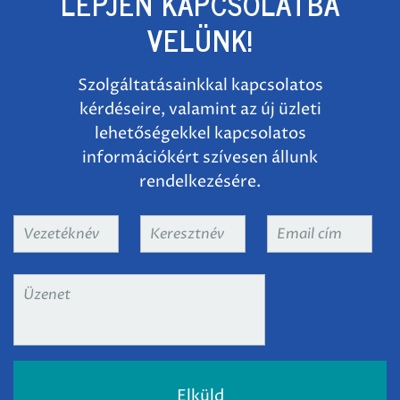
LÉPJEN KAPCSOLATBA
VELÜNK!
Szolgáltatásainkkal kapcsolatos
kérdéseire, valamint az új üzleti
lehetőségekkel kapcsolatos
információkért szívesen állunk
rendelkezésére.
Vezetéknév
*
Keresztnév
*
Email
cím
*
Üzenet
*