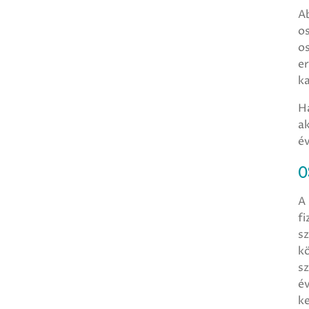
Ab
os
os
er
k
Ha
ak
év
O
A 
fi
sz
kö
sz
év
ke