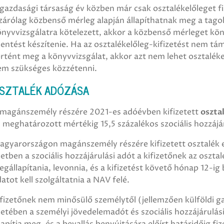
gazdasági társaság év közben már csak osztalékelőleget fi
zárólag közbenső mérleg alapján állapíthatnak meg a tago
nyvvizsgálatra kötelezett, akkor a közbenső mérleget könyv
lentést készítenie. Ha az osztalékelőleg-kifizetést nem t
rtént meg a könyvvizsgálat, akkor azt nem lehet osztalék
em szükséges közzétenni.
SZTALÉK ADÓZÁSA
 magánszemély részére 2021-es adóévben kifizetett
oszta
 meghatározott mértékig 15,5 százalékos szociális hozzájár
agyarországon magánszemély részére kifizetett osztalék e
etben a szociális hozzájárulási adót a kifizetőnek az oszta
gállapítania, levonnia, és a kifizetést követő hónap 12-ig
atot kell szolgáltatnia a NAV felé.
fizetőnek nem minősülő személytől (jellemzően külföldi g
etében a személyi jövedelemadót és szociális hozzájárulá
lapítja meg, és a bevallás benyújtására előírt határidőig fi