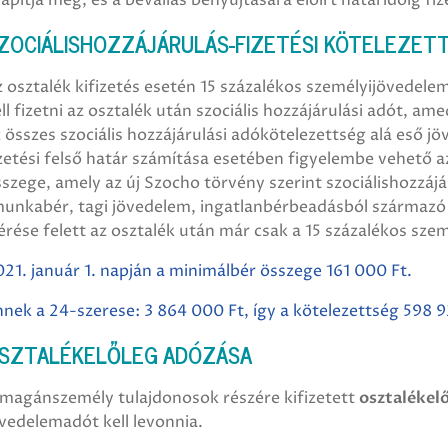
ZOCIÁLISHOZZÁJÁRULÁS-FIZETÉSI KÖTELEZETT
 osztalék kifizetés esetén 15 százalékos személyijövedele
ll fizetni az osztalék után szociális hozzájárulási adót, a
 összes szociális hozzájárulási adókötelezettség alá eső j
zetési felső határ számítása esetében figyelembe vehető 
szege, amely az új Szocho törvény szerint szociálishozzájár
unkabér, tagi jövedelem, ingatlanbérbeadásból származó j
érése felett az osztalék után már csak a 15 százalékos sze
21. január 1. napján a minimálbér összege 161 000 Ft.
nek a 24-szerese: 3 864 000 Ft, így a kötelezettség 598 9
SZTALÉKELŐLEG ADÓZÁSA
 magánszemély tulajdonosok részére kifizetett
osztalékel
vedelemadót kell levonnia.