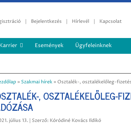
isztráció
Bejelentkezés
Hírlevél
Kapcsolat
Karrier
Események
Ügyfeleinknek
ezdőlap
»
Szakmai hírek
»
Osztalék-, osztalékelőleg-fizeté
SZTALÉK-, OSZTALÉKELŐLEG-FIZ
ADÓZÁSA
21. július 13. | Szerző: Kóródiné Kovács Ildikó