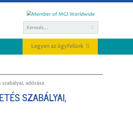
Keresett

kifejezés:
Legyen az ügyfelünk
s szabályai, adózása
ETÉS SZABÁLYAI,