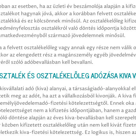
ban az esetben, ha az üzleti év beszámolója alapján a kifi
ztalékot hagynak jóvá, akkor a korábban felvett osztaléke
ztalékká és ez kölcsönnek minősül. Az osztalékelőleg kifiz
edményfelosztás osztalékról való döntés időpontja közötti
amatkedvezményből származó jövedelemnek minősül.
 a felvett osztalékelőleg vagy annak egy része nem válik os
kor az elengedett rész a magánszemély egyéb jövedelmévé 
éről szóló adóbevallásban kell bevallani.
SZTALÉK ÉS OSZTALÉKELŐLEG ADÓZÁSA KIVA 
kisvállalati adó (kiva) alanyai, a társaságiadó-alanyokkal
zetik meg az adót, ha azt a vállalkozásból kivonják. A kiva f
emélyijövedelemadó-fizetési kötelezettségtől. Ennek oka a
telezettséget nem a kifizetés időpontjában, hanem a gazda
óló döntése alapján az éves kiva-bevallásban kell szerepelte
 közben kifizetett osztalékelőleg után nem kell kivát fizet
letkezik kiva-fizetési kötelezettség. Ez logikus is, hiszen 