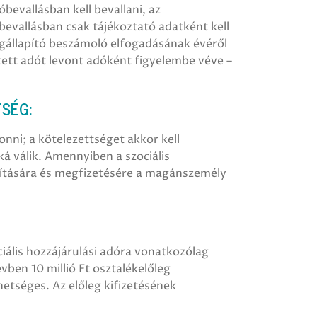
óbevallásban kell bevallani, az
óbevallásban csak tájékoztató adatként kell
egállapító beszámoló elfogadásának évéről
tett adót levont adóként figyelembe véve –
SÉG:
onni; a kötelezettséget akkor kell
ká válik. Amennyiben a szociális
pítására és megfizetésére a magánszemély
iális hozzájárulási adóra vonatkozólag
vben 10 millió Ft osztalékelőleg
ehetséges. Az előleg kifizetésének