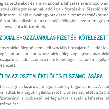
g az osztalékot és annak adóját a kifizetés évéről szóló ad
ztalékelőleget és annak adóját a kifizetés évéről szóló ad
ltüntetni. Majd a jóváhagyott osztalékot az osztalékot m
óló adóbevallásban – az osztalékelőlegből levont, megfize
ll bevallani a kifizetőnek.
ZOCIÁLISHOZZÁJÁRULÁS-FIZETÉSI KÖTELEZETT
 osztalékelőlegből nem kell szociális hozzájárulási adót lev
gállapítani, amikor az osztalékelőleg véglegesen osztalék
ozzájárulási adó levonása nem lehetséges, az adó megálla
telezett.
ÉLDA AZ OSZTALÉKELŐLEG ELSZÁMOLÁSÁRA
társaságnak kizárólag magánszemély tagjai vannak. A szoc
m adtak le a tagok nyilatkozatot. Döntés született 2020 é
fizetéséről, a közbenső mérleg adatai alapján a kifizetés l
lszámolása: