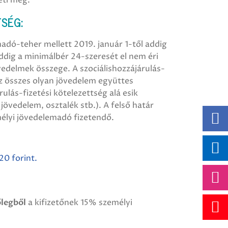
SÉG:
madó-teher mellett 2019. január 1-től addig
meddig a minimálbér 24-szeresét el nem éri
övedelmek összege. A szociálishozzájárulás-
az összes olyan jövedelem együttes
ulás-fizetési kötelezettség alá esik
övedelem, osztalék stb.). A felső határ
mélyi jövedelemadó fizetendő.
20 forint.
őlegből
a kifizetőnek 15% személyi