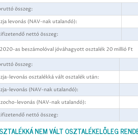
bruttó összeg:
szja levonás (NAV-nak utalandó):
kifizetendő nettó összeg:
2020-as beszámolóval jóváhagyott osztalék 20 millió Ft
bruttó összeg:
szja-levonás osztalékká vált osztalék után:
szja-levonás (NAV-nak utalandó):
szocho-levonás (NAV-nak utalandó):
kifizetendő nettó összeg:
SZTALÉKKÁ NEM VÁLT OSZTALÉKELŐLEG REND