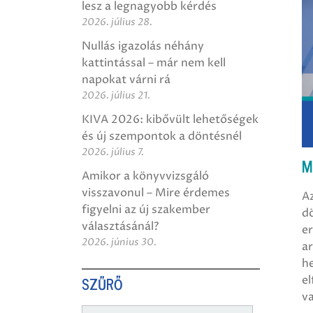
lesz a legnagyobb kérdés
2026. július 28.
Nullás igazolás néhány
kattintással – már nem kell
napokat várni rá
2026. július 21.
KIVA 2026: kibővült lehetőségek
és új szempontok a döntésnél
2026. július 7.
M
Amikor a könyvvizsgáló
visszavonul – Mire érdemes
A
figyelni az új szakember
d
választásánál?
e
2026. június 30.
a
he
el
SZŰRŐ
va