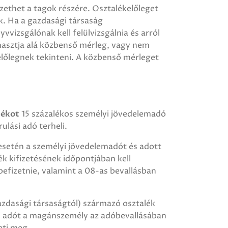
zethet a tagok részére. Osztalékelőleget
k. Ha a gazdasági társaság
vizsgálónak kell felülvizsgálnia és arról
ámasztja alá közbenső mérleg, vagy nem
előlegnek tekinteni. A közbenső mérleget
lékot
15 százalékos személyi jövedelemadó
ulási adó terheli.
setén a személyi jövedelemadót és adott
lék kifizetésének időpontjában kell
 befizetnie, valamint a 08-as bevallásban
azdasági társaságtól) származó osztalék
si adót a magánszemély az adóbevallásában
zeti meg.