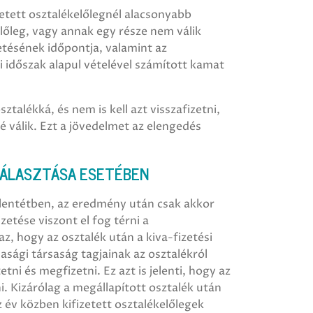
zetett osztalékelőlegnél alacsonyabb
lőleg, vagy annak egy része nem válik
etésének időpontja, valamint az
 időszak alapul vételével számított kamat
ztalékká, és nem is kell azt visszafizetni,
válik. Ezt a jövedelmet az elengedés
VÁLASZTÁSA ESETÉBEN
 ellentétben, az eredmény után csak akkor
izetése viszont el fog térni a
z, hogy az osztalék után a kiva-fizetési
sági társaság tagjainak az osztalékról
tni és megfizetni. Ez azt is jelenti, hogy az
ni. Kizárólag a megállapított osztalék után
az év közben kifizetett osztalékelőlegek