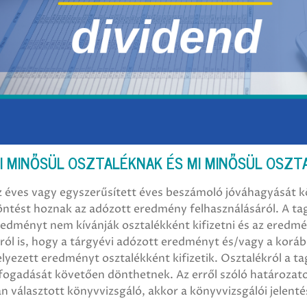
I MINŐSÜL OSZTALÉKNAK ÉS MI MINŐSÜL OSZ
z éves vagy egyszerűsített éves beszámoló jóváhagyását k
öntést hoznak az adózott eredmény felhasználásáról. A ta
redményt nem kívánják osztalékként kifizetni és az eredm
rról is, hogy a tárgyévi adózott eredményt és/vagy a kor
lyezett eredményt osztalékként kifizetik. Osztalékról a t
fogadását követően dönthetnek. Az erről szóló határozato
n választott könyvvizsgáló, akkor a könyvvizsgálói jelentés