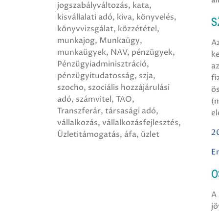
jogszabályváltozás
kata
kisvállalati adó
kiva
könyvelés
S
könyvvizsgálat
közzététel
munkajog
Munkaügy
Az
munkaügyek
NAV
pénzügyek
ke
Pénzügyiadminisztráció
az
pénzügyitudatosság
szja
fi
szocho
szociális hozzájárulási
ös
adó
számvitel
TAO
(m
Transzferár
társasági adó
el
vállalkozás
vállalkozásfejlesztés
20
Üzletitámogatás
áfa
üzlet
En
O
A
jö