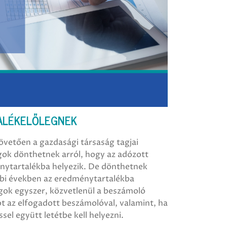
TALÉKELŐLEGNEK
övetően a gazdasági társaság tagjai
gok dönthetnek arról, hogy az adózott
énytartalékba helyezik. De dönthetnek
ábbi években az eredménytartalékba
agok egyszer, közvetlenül a beszámoló
t az elfogadott beszámolóval, valamint, ha
sel együtt letétbe kell helyezni.