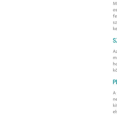
Mí
os
fe
sz
ke
S
Az
me
h
kö
P
A 
ne
ki
e