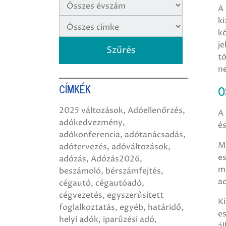
A 
ki
kö
je
tö
n
CÍMKÉK
O
2025 változások
Adóellenőrzés
A
adókedvezmény
és
adókonferencia
adótanácsadás
M
adótervezés
adóváltozások
es
adózás
Adózás2026
me
beszámoló
bérszámfejtés
ad
cégautó
cégautóadó
cégvezetés
egyszerűsített
Ki
foglalkoztatás
egyéb
határidő
es
helyi adók
iparűzési adó
ál