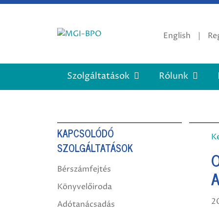
Tovább
a
tartalomra
English
Reg
Szolgáltatások
Rólunk
KAPCSOLÓDÓ
K
SZOLGÁLTATÁSOK
O
Bérszámfejtés
Könyvelőiroda
20
Adótanácsadás