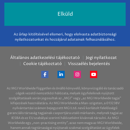
Az űrlap kitöltésével elismeri, hogy elolvasta adatbiztonsági
nyilatkozatunkat és hozzájárul adatainak felhasználásához.
Általános adatkezelési tájékoztató
Jogi nyilatkozat
Cookie tájékoztató
Visszaélés bejelentés
Az MGI Worldwide független és önálló könyvelő, könyvvizsgáló és tanácsadó
cégek vezető nemzetközi hálózata, melyek ügyfeleiknek nyújtott
szolgáltatásaik során jogosultak az „MGI” vagy „az MGI Worldwide tagja”
kifejezések használatára. Az MGI Worldwide a Man-szigeten, a 013238V
nyilvántartási számon bejegyzett MGI Ltd. nevű korlátolt felelősségű
garanciális társaság tagjainak csoportjára utaló márkanév, melynek tagjai az
IESBA és ez EU szabályai szerinti hálózatként kívánnak társulni. Az MGI
Worldwide egy „non-practising entity”, azaz nem maga az MGI Worldwide,
hanem annak tagtársaságai nyújtanak szakmai szolgáltatást az ügyfelek