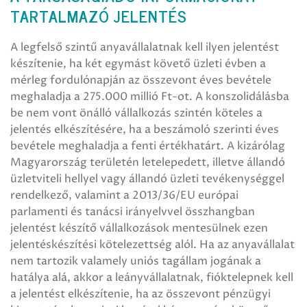
TARTALMAZÓ JELENTÉS
A legfelső szintű anyavállalatnak kell ilyen jelentést
készítenie, ha két egymást követő üzleti évben a
mérleg fordulónapján az összevont éves bevétele
meghaladja a 275.000 millió Ft-ot. A konszolidálásba
be nem vont önálló vállalkozás szintén köteles a
jelentés elkészítésére, ha a beszámoló szerinti éves
bevétele meghaladja a fenti értékhatárt. A kizárólag
Magyarország területén letelepedett, illetve állandó
üzletviteli hellyel vagy állandó üzleti tevékenységgel
rendelkező, valamint a 2013/36/EU európai
parlamenti és tanácsi irányelvvel összhangban
jelentést készítő vállalkozások mentesülnek ezen
jelentéskészítési kötelezettség alól. Ha az anyavállalat
nem tartozik valamely uniós tagállam jogának a
hatálya alá, akkor a leányvállalatnak, fióktelepnek kell
a jelentést elkészítenie, ha az összevont pénzügyi