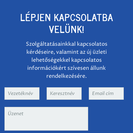
LÉPJEN KAPCSOLATBA
VELÜNK!
Szolgáltatásainkkal kapcsolatos
kérdéseire, valamint az új üzleti
lehetőségekkel kapcsolatos
információkért szívesen állunk
rendelkezésére.
Vezetéknév
*
Keresztnév
*
Email
cím
*
Üzenet
*