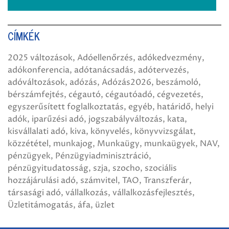
CÍMKÉK
2025 változások
Adóellenőrzés
adókedvezmény
adókonferencia
adótanácsadás
adótervezés
adóváltozások
adózás
Adózás2026
beszámoló
bérszámfejtés
cégautó
cégautóadó
cégvezetés
egyszerűsített foglalkoztatás
egyéb
határidő
helyi
adók
iparűzési adó
jogszabályváltozás
kata
kisvállalati adó
kiva
könyvelés
könyvvizsgálat
közzététel
munkajog
Munkaügy
munkaügyek
NAV
pénzügyek
Pénzügyiadminisztráció
pénzügyitudatosság
szja
szocho
szociális
hozzájárulási adó
számvitel
TAO
Transzferár
társasági adó
vállalkozás
vállalkozásfejlesztés
Üzletitámogatás
áfa
üzlet