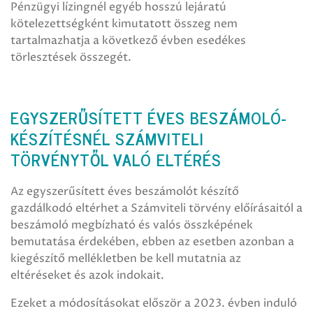
Pénzügyi lízingnél egyéb hosszú lejáratú
kötelezettségként kimutatott összeg nem
tartalmazhatja a következő évben esedékes
törlesztések összegét.
EGYSZERŰSÍTETT ÉVES BESZÁMOLÓ-
KÉSZÍTÉSNÉL SZÁMVITELI
TÖRVÉNYTŐL VALÓ ELTÉRÉS
Az egyszerűsített éves beszámolót készítő
gazdálkodó eltérhet a Számviteli törvény előírásaitól a
beszámoló megbízható és valós összképének
bemutatása érdekében, ebben az esetben azonban a
kiegészítő mellékletben be kell mutatnia az
eltéréseket és azok indokait.
Ezeket a módosításokat először a 2023. évben induló