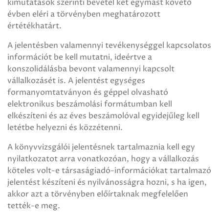
kimutatások szerinti bevétel két egymást követő
évben eléri a törvényben meghatározott
értétékhatárt.
A jelentésben valamennyi tevékenységgel kapcsolatos
információt be kell mutatni, ideértve a
konszolidálásba bevont valamennyi kapcsolt
vállalkozásét is. A jelentést egységes
formanyomtatványon és géppel olvasható
elektronikus beszámolási formátumban kell
elkészíteni és az éves beszámolóval egyidejűleg kell
letétbe helyezni és közzétenni.
A könyvvizsgálói jelentésnek tartalmaznia kell egy
nyilatkozatot arra vonatkozóan, hogy a vállalkozás
köteles volt-e társaságiadó-információkat tartalmazó
jelentést készíteni és nyilvánosságra hozni, s ha igen,
akkor azt a törvényben előírtaknak megfelelően
tették-e meg.