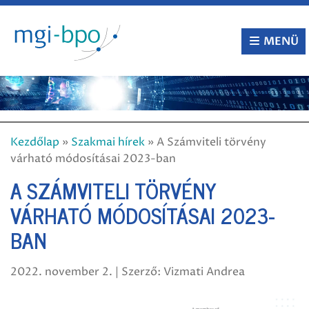
Tovább
a
tartalomra
MENÜ
Kezdőlap
»
Szakmai hírek
»
A Számviteli törvény
várható módosításai 2023-ban
A SZÁMVITELI TÖRVÉNY
VÁRHATÓ MÓDOSÍTÁSAI 2023-
BAN
2022. november 2. | Szerző: Vizmati Andrea