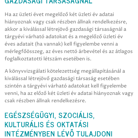
GAZDASÁGI TÁRSASÁGNÁL
Ha az üzleti évet megelőző két üzleti év adatai
hiányoznak vagy csak részben állnak rendelkezésre,
akkor a kiválással létrejövő gazdasági társaságnál a
tárgyévi várható adatokat és a megelőző üzleti év
éves adatait (ha vannak) kell figyelembe venni a
mérlegfőösszeg, az éves nettó árbevétel és az átlagos
foglalkoztatotti létszám esetében is.
A könyvvizsgálati kötelezettség megállapításánál a
kiválással létrejövő gazdasági társaság esetében
szintén a tárgyévi várható adatokat kell figyelembe
venni, ha az előző két üzleti év adatai hiányoznak vagy
csak részben állnak rendelkezésre.
EGÉSZSÉGÜGYI, SZOCIÁLIS,
KULTURÁLIS ÉS OKTATÁSI
INTÉZMÉNYBEN LÉVŐ TULAJDONI