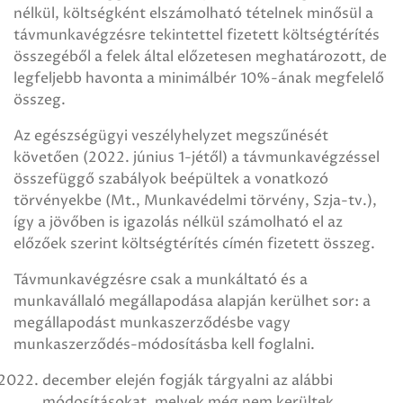
nélkül, költségként elszámolható tételnek minősül a
távmunkavégzésre tekintettel fizetett költségtérítés
összegéből a felek által előzetesen meghatározott, de
legfeljebb havonta a minimálbér 10%-ának megfelelő
összeg.
Az egészségügyi veszélyhelyzet megszűnését
követően (2022. június 1-jétől) a távmunkavégzéssel
összefüggő szabályok beépültek a vonatkozó
törvényekbe (Mt., Munkavédelmi törvény, Szja-tv.),
így a jövőben is igazolás nélkül számolható el az
előzőek szerint költségtérítés címén fizetett összeg.
Távmunkavégzésre csak a munkáltató és a
munkavállaló megállapodása alapján kerülhet sor: a
megállapodást munkaszerződésbe vagy
munkaszerződés-módosításba kell foglalni.
december elején fogják tárgyalni az alábbi
módosításokat, melyek még nem kerültek