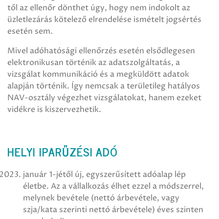
től az ellenőr dönthet úgy, hogy nem indokolt az
üzletlezárás kötelező elrendelése ismételt jogsértés
esetén sem.
Mivel adóhatósági ellenőrzés esetén elsődlegesen
elektronikusan történik az adatszolgáltatás, a
vizsgálat kommunikáció és a megküldött adatok
alapján történik. Így nemcsak a területileg hatályos
NAV-osztály végezhet vizsgálatokat, hanem ezeket
vidékre is kiszervezhetik.
HELYI IPARŰZÉSI ADÓ
január 1-jétől új, egyszerűsített adóalap lép
életbe. Az a vállalkozás élhet ezzel a módszerrel,
melynek bevétele (nettó árbevétele, vagy
szja/kata szerinti nettó árbevétele) éves szinten