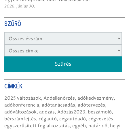
2026. június 30.
SZŰRŐ
CÍMKÉK
2025 változások
Adóellenőrzés
adókedvezmény
adókonferencia
adótanácsadás
adótervezés
adóváltozások
adózás
Adózás2026
beszámoló
bérszámfejtés
cégautó
cégautóadó
cégvezetés
egyszerűsített foglalkoztatás
egyéb
határidő
helyi