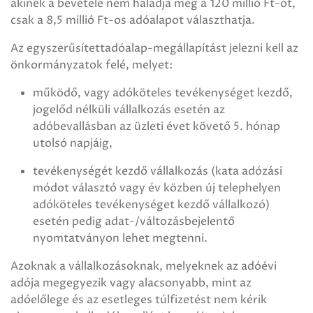
akinek a bevétele nem haladja meg a 120 millió Ft-ot,
csak a 8,5 millió Ft-os adóalapot választhatja.
Az egyszerűsítettadóalap-megállapítást jelezni kell az
önkormányzatok felé, melyet:
működő, vagy adóköteles tevékenységet kezdő,
jogelőd nélküli vállalkozás esetén az
adóbevallásban az üzleti évet követő 5. hónap
utolsó napjáig,
tevékenységét kezdő vállalkozás (kata adózási
módot választó vagy év közben új telephelyen
adóköteles tevékenységet kezdő vállalkozó)
esetén pedig adat-/változásbejelentő
nyomtatványon lehet megtenni.
Azoknak a vállalkozásoknak, melyeknek az adóévi
adója megegyezik vagy alacsonyabb, mint az
adóelőlege és az esetleges túlfizetést nem kérik