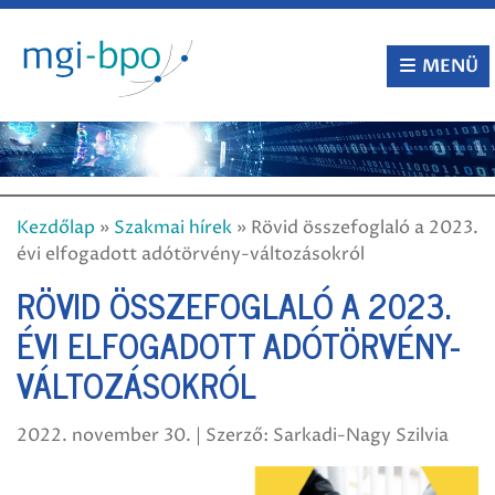
Tovább
a
tartalomra
MENÜ
Kezdőlap
»
Szakmai hírek
»
Rövid összefoglaló a 2023.
évi elfogadott adótörvény-változásokról
RÖVID ÖSSZEFOGLALÓ A 2023.
ÉVI ELFOGADOTT ADÓTÖRVÉNY-
VÁLTOZÁSOKRÓL
2022. november 30. | Szerző: Sarkadi-Nagy Szilvia