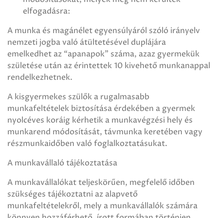
elfogadásra:
A munka és magánélet egyensúlyáról szóló irányelv
nemzeti jogba való átültetésével duplájára
emelkedhet az “apanapok” száma, azaz gyermekük
születése után az érintettek 10 kivehető munkanappal
rendelkezhetnek.
A kisgyermekes szülők a rugalmasabb
munkafeltételek biztosítása érdekében a gyermek
nyolcéves koráig kérhetik a munkavégzési hely és
munkarend módosítását, távmunka keretében vagy
részmunkaidőben való foglalkoztatásukat.
A munkavállaló tájékoztatása
A munkavállalókat teljeskörűen, megfelelő időben
szükséges tájékoztatni az alapvető
munkafeltételekről, mely a munkavállalók számára
könnyen hozzáférhető, írott formában történjen.