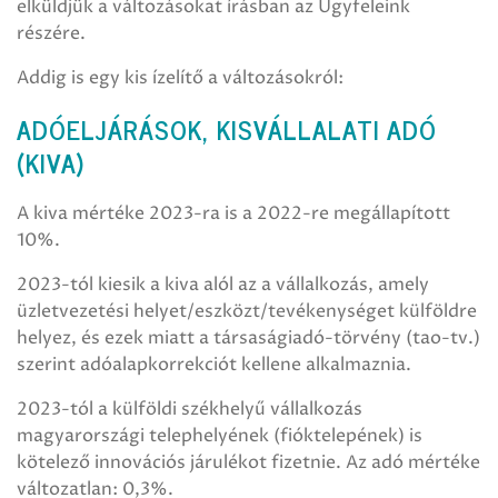
elküldjük a változásokat írásban az Ügyfeleink
részére.
Addig is egy kis ízelítő a változásokról:
ADÓELJÁRÁSOK, KISVÁLLALATI ADÓ
(KIVA)
A kiva mértéke 2023-ra is a 2022-re megállapított
10%.
2023-tól kiesik a kiva alól az a vállalkozás, amely
üzletvezetési helyet/eszközt/tevékenységet külföldre
helyez, és ezek miatt a társaságiadó-törvény (tao-tv.)
szerint adóalapkorrekciót kellene alkalmaznia.
2023-tól a külföldi székhelyű vállalkozás
magyarországi telephelyének (fióktelepének) is
kötelező innovációs járulékot fizetnie. Az adó mértéke
változatlan: 0,3%.