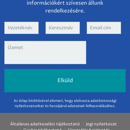
információkért szívesen állunk
rendelkezésére.
Vezetéknév
*
Keresztnév
*
Email
cím
*
Üzenet
*
Az űrlap kitöltésével elismeri, hogy elolvasta adatbiztonsági
nyilatkozatunkat és hozzájárul adatainak felhasználásához.
Általános adatkezelési tájékoztató
Jogi nyilatkozat