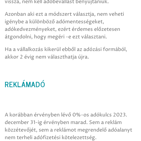
vissza, nem kell adóbevallást benyújtaniuk.
Azonban aki ezt a módszert választja, nem veheti
igénybe a különböző adómentességeket,
adókedvezményeket, ezért érdemes előzetesen
átgondolni, hogy megéri -e ezt választani.
Ha a vállalkozás kikerül ebből az adózási formából,
akkor 2 évig nem választhatja újra.
REKLÁMADÓ
A korábban érvényben lévő 0%-os adókulcs 2023.
december 31-ig érvényben marad. Sem a reklám
közzétevőjét, sem a reklámot megrendelő adóalanyt
nem terheli adófizetési kötelezettség.