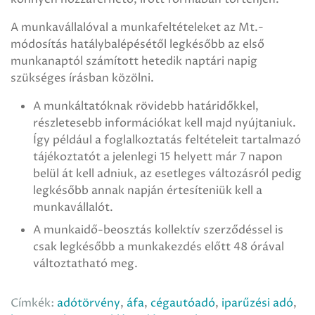
A munkavállalóval a munkafeltételeket az Mt.-
módosítás hatálybalépésétől legkésőbb az első
munkanaptól számított hetedik naptári napig
szükséges írásban közölni.
A munkáltatóknak rövidebb határidőkkel,
részletesebb információkat kell majd nyújtaniuk.
Így például a foglalkoztatás feltételeit tartalmazó
tájékoztatót a jelenlegi 15 helyett már 7 napon
belül át kell adniuk, az esetleges változásról pedig
legkésőbb annak napján értesíteniük kell a
munkavállalót.
A munkaidő-beosztás kollektív szerződéssel is
csak legkésőbb a munkakezdés előtt 48 órával
változtatható meg.
Címkék:
adótörvény
,
áfa
,
cégautóadó
,
iparűzési adó
,