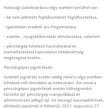
Hatósági üzletlezárásra négy esetben kerülhet sor:
– be nem jelentett foglalkoztatott foglalkoztatása,
– igazolatlan eredetű áru forgalmazása,
– számla-, nyugtakibocsátás elmulasztása, valamint
– pénztárgép kötelező használatával és
üzemeltetésével kapcsolatos kötelezettség
megszegése esetén.
Pénztárgépes jogsértések:
Ismételt jogsértés esetén eddig mind a négy esetben
kötelező volt elrendelni az üzletzárást. Ám mivel a
pénztárgépes jogsértések esetén költségvetést
károsító (pl. pénztárgép manipulálása) és
adminisztratív jellegű (pl. kis összegű kasszaeltérések,
elütések) jogsértés is felmerül, 2022. augusztus 27-