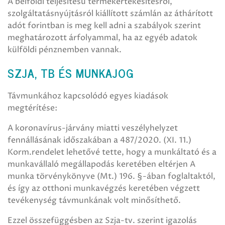
A belföldi teljesítésű termékértékesítésről,
szolgáltatásnyújtásról kiállított számlán az áthárított
adót forintban is meg kell adni a szabályok szerint
meghatározott árfolyammal, ha az egyéb adatok
külföldi pénznemben vannak.
SZJA, TB ÉS MUNKAJOG
Távmunkához kapcsolódó egyes kiadások
megtérítése:
A koronavírus-járvány miatti veszélyhelyzet
fennállásának időszakában a 487/2020. (XI. 11.)
Korm.rendelet lehetővé tette, hogy a munkáltató és a
munkavállaló megállapodás keretében eltérjen A
munka törvénykönyve (Mt.) 196. §-ában foglaltaktól,
és így az otthoni munkavégzés keretében végzett
tevékenység távmunkának volt minősíthető.
Ezzel összefüggésben az Szja-tv. szerint igazolás