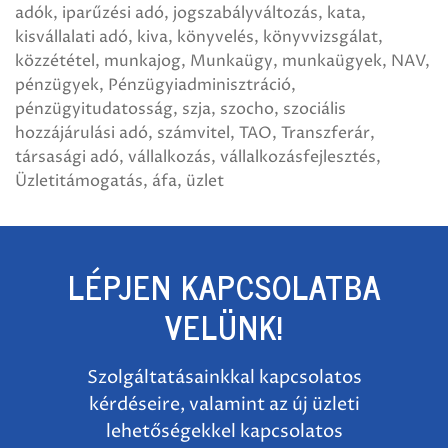
adók
iparűzési adó
jogszabályváltozás
kata
kisvállalati adó
kiva
könyvelés
könyvvizsgálat
közzététel
munkajog
Munkaügy
munkaügyek
NAV
pénzügyek
Pénzügyiadminisztráció
pénzügyitudatosság
szja
szocho
szociális
hozzájárulási adó
számvitel
TAO
Transzferár
társasági adó
vállalkozás
vállalkozásfejlesztés
Üzletitámogatás
áfa
üzlet
LÉPJEN KAPCSOLATBA
VELÜNK!
Szolgáltatásainkkal kapcsolatos
kérdéseire, valamint az új üzleti
lehetőségekkel kapcsolatos